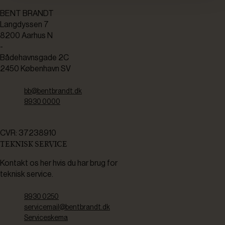
BENT BRANDT
Langdyssen 7
8200 Aarhus N
-
Bådehavnsgade 2C
2450 København SV
bb@bentbrandt.dk
8930 0000
CVR: 37238910
TEKNISK SERVICE
Kontakt os her hvis du har brug for
teknisk service.
8930 0250
servicemail@bentbrandt.dk
Serviceskema