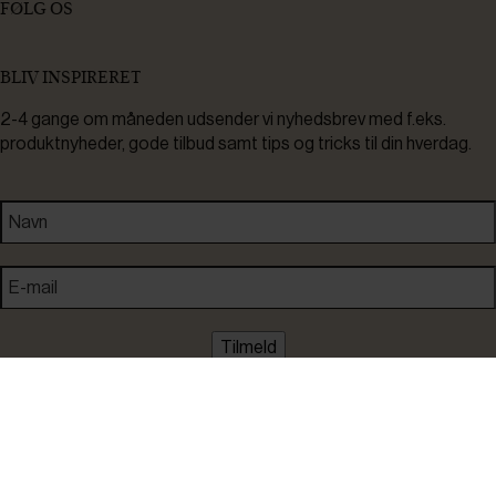
FØLG OS
BLIV INSPIRERET
2-4 gange om måneden udsender vi nyhedsbrev med f.eks.
produktnyheder, gode tilbud samt tips og tricks til din hverdag.
Tilmeld
Ved tilmelding accepterer du at modtage nyheder, inspiration,
informationer og tilbud på varer inden for vores sortiment på e-
mail. Samtidig accepterer du persondatapolitikken. Du kan altid
framelde dig igen.