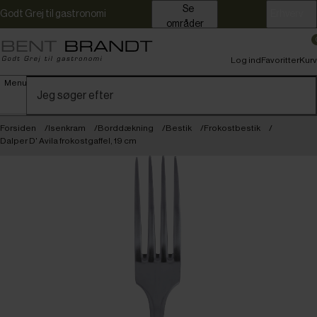
Se
Godt Grej til gastronomi
Erhverv
områder
Log ind
Favoritter
Kurv
Menu
Forsiden
Isenkram
Borddækning
Bestik
Frokostbestik
Dalper D' Avila frokostgaffel, 19 cm