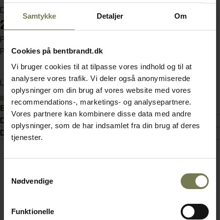
Din pris (ekskl. moms)
Samtykke
Detaljer
Om
22,00 kr./stk.
Pakker af 12 stk.
Cookies på bentbrandt.dk
Pris pr. pakke 264,00 kr. (ekskl. moms)
Vi bruger cookies til at tilpasse vores indhold og til at
analysere vores trafik. Vi deler også anonymiserede
Læg i kurv
oplysninger om din brug af vores website med vores
På lager
recommendations-, marketings- og analysepartnere.
Beskrivelse
Vores partnere kan kombinere disse data med andre
Detaljer
oplysninger, som de har indsamlet fra din brug af deres
Dokumenter
tjenester.
Samtykkevalg
Nødvendige
Funktionelle