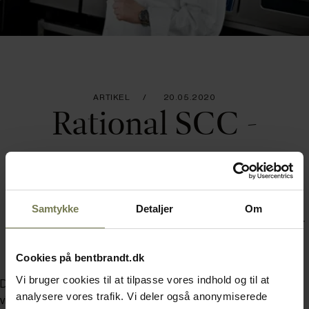
ARTIKEL
20.05.2020
Rational SCC -
Genopvarmning
Samtykke
Detaljer
Om
Brug Rational SCC-ovnen til at genopvarme. Se her
hvordan.
Cookies på bentbrandt.dk
Vi bruger cookies til at tilpasse vores indhold og til at
Du skal accepterer marketing-cookies for at kunne se denne
analysere vores trafik. Vi deler også anonymiserede
video.