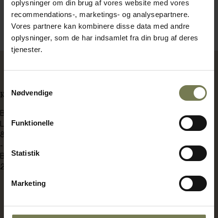
oplysninger om din brug af vores website med vores
recommendations-, marketings- og analysepartnere.
Vores partnere kan kombinere disse data med andre
oplysninger, som de har indsamlet fra din brug af deres
tjenester.
Samtykkevalg
Nødvendige
KONTAKT OS
BENT BRANDT
Funktionelle
Langdyssen 7
8200 Aarhus N
-
Statistik
Bådehavnsgade 2C
2450 København SV
Marketing
bb@bentbrandt.dk
8930 0000