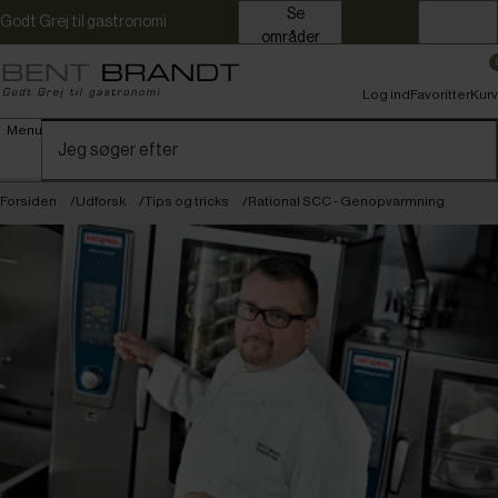
Se
Godt Grej til gastronomi
Erhverv
områder
Log ind
Favoritter
Kurv
Menu
Forsiden
Udforsk
Tips og tricks
Rational SCC - Genopvarmning