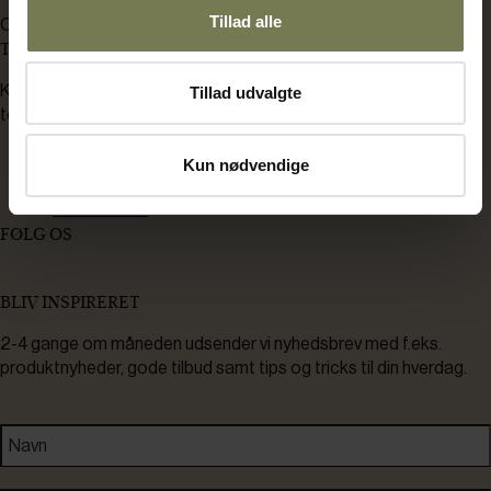
Tillad alle
CVR: 37238910
TEKNISK SERVICE
Kontakt os her hvis du har brug for
Tillad udvalgte
teknisk service.
Kun nødvendige
8930 0250
servicemail@bentbrandt.dk
Serviceskema
FØLG OS
BLIV INSPIRERET
2-4 gange om måneden udsender vi nyhedsbrev med f.eks.
produktnyheder, gode tilbud samt tips og tricks til din hverdag.