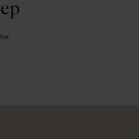
rep
her.