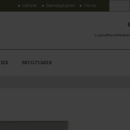
Udforsk
Bæredygtighed
Om os
Erhverv
Log ind
Favoritter
Kurv
IER
BRUGTVARER