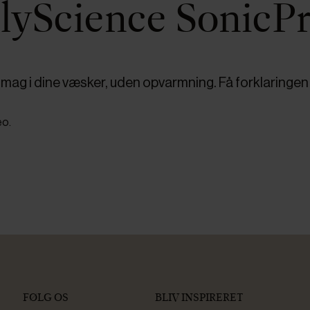
lyScience SonicP
smag i dine væsker, uden opvarmning. Få forklaringen 
eo.
FØLG OS
BLIV INSPIRERET