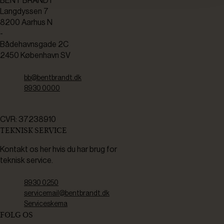
BENT BRANDT
Langdyssen 7
8200 Aarhus N
-
Bådehavnsgade 2C
2450 København SV
bb@bentbrandt.dk
8930 0000
CVR: 37238910
TEKNISK SERVICE
Kontakt os her hvis du har brug for
teknisk service.
8930 0250
servicemail@bentbrandt.dk
Serviceskema
FØLG OS