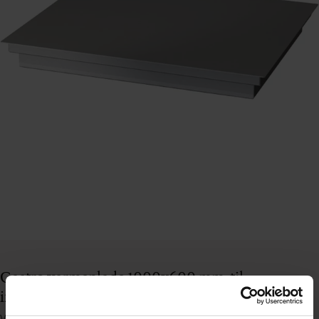
Gastro varmeplade 1000x600 mm, til
indbygning