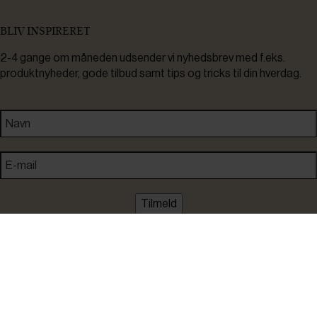
BLIV INSPIRERET
2-4 gange om måneden udsender vi nyhedsbrev med f.eks.
produktnyheder, gode tilbud samt tips og tricks til din hverdag.
Tilmeld
Ved tilmelding accepterer du at modtage nyheder, inspiration,
informationer og tilbud på varer inden for vores sortiment på e-
mail. Samtidig accepterer du persondatapolitikken. Du kan altid
framelde dig igen.