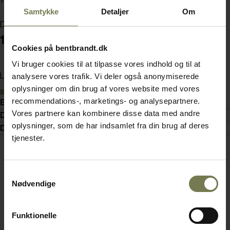
Varenummer: 72520831
Samtykke
Detaljer
Om
Din pris (ekskl. moms)
13.900,00 kr./stk.
Cookies på bentbrandt.dk
Vi bruger cookies til at tilpasse vores indhold og til at
Læg i kurv
analysere vores trafik. Vi deler også anonymiserede
oplysninger om din brug af vores website med vores
På lager
recommendations-, marketings- og analysepartnere.
Beskrivelse
Vores partnere kan kombinere disse data med andre
Detaljer
oplysninger, som de har indsamlet fra din brug af deres
Dokumenter
tjenester.
Samtykkevalg
Nødvendige
Funktionelle