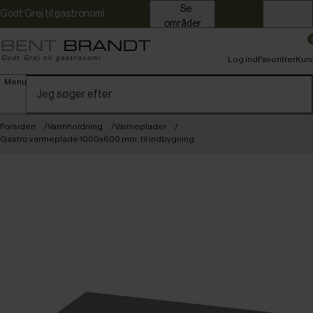
Se
Godt Grej til gastronomi
Erhverv
områder
Log ind
Favoritter
Kurv
Menu
Forsiden
Varmholdning
Varmeplader
Gastro varmeplade 1000x600 mm, til indbygning