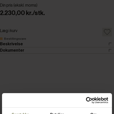
Din pris (ekskl. moms)
2.230,00 kr./stk.
Læg i kurv
Bestillingsvare
Beskrivelse
Dokumenter