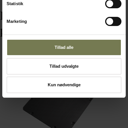
Statistik
Dine senest sete
Marketing
produkter
Tillad alle
Tillad udvalgte
Kun nødvendige