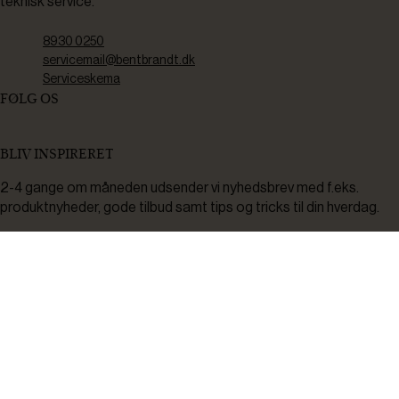
teknisk service.
8930 0250
servicemail@bentbrandt.dk
Serviceskema
FØLG OS
BLIV INSPIRERET
2-4 gange om måneden udsender vi nyhedsbrev med f.eks.
produktnyheder, gode tilbud samt tips og tricks til din hverdag.
Tilmeld