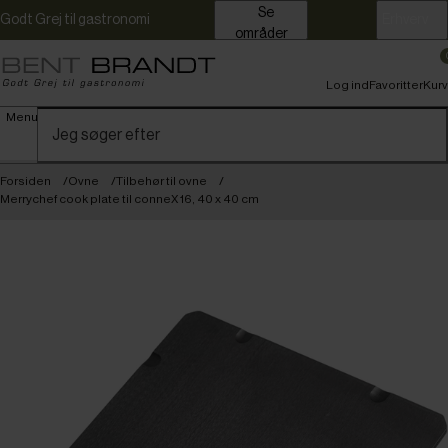
Se
Godt Grej til gastronomi
Erhverv
områder
Log ind
Favoritter
Kurv
Menu
Forsiden
Ovne
Tilbehør til ovne
Merrychef cook plate til conneX 16, 40 x 40 cm