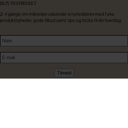
BLIV INSPIRERET
2-4 gange om måneden udsender vi nyhedsbrev med f.eks.
produktnyheder, gode tilbud samt tips og tricks til din hverdag.
Tilmeld
Ved tilmelding accepterer du at modtage nyheder, inspiration,
informationer og tilbud på varer inden for vores sortiment på e-
mail. Samtidig accepterer du persondatapolitikken. Du kan altid
framelde dig igen.