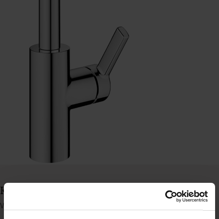
KWC Luna E blandingsbatteri, 1 greb
Varenummer: 81274904