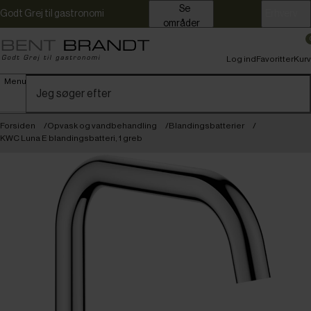
Se
Godt Grej til gastronomi
Erhverv
områder
Log ind
Favoritter
Kurv
Menu
Forsiden
Opvask og vandbehandling
Blandingsbatterier
KWC Luna E blandingsbatteri, 1 greb