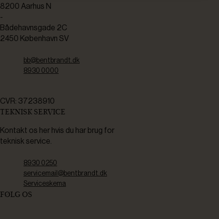
8200 Aarhus N
-
Bådehavnsgade 2C
2450 København SV
bb@bentbrandt.dk
8930 0000
CVR: 37238910
TEKNISK SERVICE
Kontakt os her hvis du har brug for
teknisk service.
8930 0250
servicemail@bentbrandt.dk
Serviceskema
FØLG OS