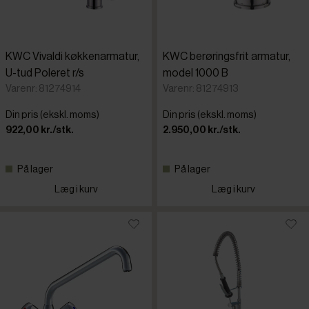
KWC Vivaldi køkkenarmatur,
KWC berøringsfrit armatur,
U-tud Poleret r/s
model 1000 B
Varenr: 81274914
Varenr: 81274913
Din pris (ekskl. moms)
Din pris (ekskl. moms)
922,00 kr./stk.
2.950,00 kr./stk.
På lager
På lager
Læg i kurv
Læg i kurv