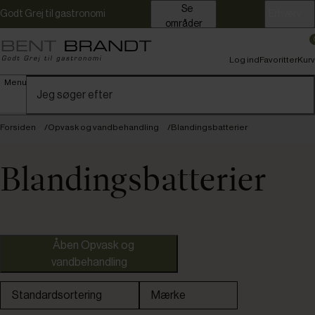
Se
Godt Grej til gastronomi
Erhverv
områder
Log ind
Favoritter
Kurv
Menu
Forsiden
Opvask og vandbehandling
Blandingsbatterier
Blandingsbatterier
KWC
Åben Opvask og
vandbehandling
Standardsortering
Mærke