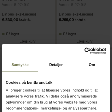
Varenr: 81274919
Varenr: 81274918
Din pris (ekskl. moms)
Din pris (ekskl. moms)
6.830,00 kr./stk.
5.255,00 kr./stk.
På lager
På lager
Læg i kurv
Læg i kurv
Samtykke
Detaljer
Om
Cookies på bentbrandt.dk
Vi bruger cookies til at tilpasse vores indhold og til at
analysere vores trafik. Vi deler også anonymiserede
oplysninger om din brug af vores website med vores
recommendations-, marketings- og analysepartnere.