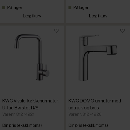
På lager
På lager
Læg i kurv
Læg i kurv
KWC Vivaldi køkkenarmatur,
KWC DOMO armatur med
U-tud Børstet R/S
udtræk og brus
Varenr: 81274921
Varenr: 81274920
Din pris (ekskl. moms)
Din pris (ekskl. moms)