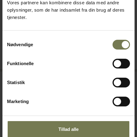
Vores partnere kan kombinere disse data med andre
KWC forbruser til bord med 2
KWC forbruser til væg med
oplysninger, som de har indsamlet fra din brug af deres
greb, to-huls H130 mm
S-tud, to-huls
tjenester.
Varenr: 81274915
Varenr: 81271504
Din pris (ekskl. moms)
Din pris (ekskl. moms)
5.465,00 kr./stk.
11.095,00 kr./stk.
Samtykkevalg
Nødvendige
Bestillingsvare
Bestillingsvare
Læg i kurv
Læg i kurv
Funktionelle
Statistik
Marketing
Tillad alle