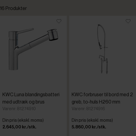
16 Produkter
Standardsortering
Laveste pris
Højeste pris
Tilføjet for nylig
Varenr.
KWC Luna blandingsbatteri
KWC forbruser til bord med 2
med udtræk og brus
greb, to-huls H260 mm
Varenr: 81274910
Varenr: 81274916
Din pris (ekskl. moms)
Din pris (ekskl. moms)
2.645,00 kr./stk.
5.860,00 kr./stk.