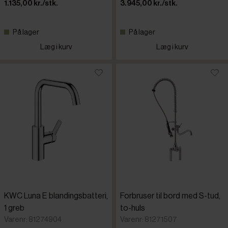
1.135,00 kr./stk.
3.945,00 kr./stk.
På lager
På lager
Læg i kurv
Læg i kurv
KWC Luna E blandingsbatteri,
Forbruser til bord med S-tud,
1 greb
to-huls
Varenr: 81274904
Varenr: 81271507