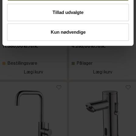
Tillad udvalgte
KWC forbruser til bord med
KWC forbruser til bord, et-
S-tud, to-huls
huls
Varenr: 81271502
Varenr: 81274917
Kun nødvendige
Din pris (ekskl. moms)
Din pris (ekskl. moms)
11.380,00 kr./stk.
4.295,00 kr./stk.
Bestillingsvare
På lager
Læg i kurv
Læg i kurv