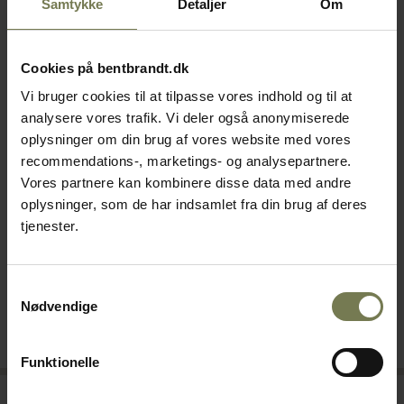
Samtykke
Detaljer
Om
Cookies på bentbrandt.dk
Vi bruger cookies til at tilpasse vores indhold og til at
analysere vores trafik. Vi deler også anonymiserede
oplysninger om din brug af vores website med vores
recommendations-, marketings- og analysepartnere.
Scanbox Basic Line Hot 12
Scanbox Ergo Line Hot 12
Vores partnere kan kombinere disse data med andre
transportboks
transportboks
oplysninger, som de har indsamlet fra din brug af deres
Varenr: 72342006
Varenr: 72342002
tjenester.
Din pris (ekskl. moms)
Din pris (ekskl. moms)
15.765,00 kr./stk.
19.250,00 kr./stk.
Samtykkevalg
Nødvendige
Bestillingsvare
På lager
Læg i kurv
Læg i kurv
Funktionelle