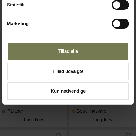
Statistik
Marketing
Tillad alle
Rieber 3000U termoport
Rieber 2000U termoport
Tillad udvalgte
Varenr: 72352956
Varenr: 72352946
Din pris (ekskl. moms)
Din pris (ekskl. moms)
Kun nødvendige
25.900,00 kr./stk.
23.615,00 kr./stk.
På lager
Bestillingsvare
Læg i kurv
Læg i kurv