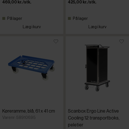
469,00 kr./stk.
425,00 kr./stk.
På lager
På lager
Læg i kurv
Læg i kurv
Køreramme, blå, 61 x 41 cm
Scanbox Ergo Line Active
Varenr: 58910695
Cooling 12 transportboks,
peletier