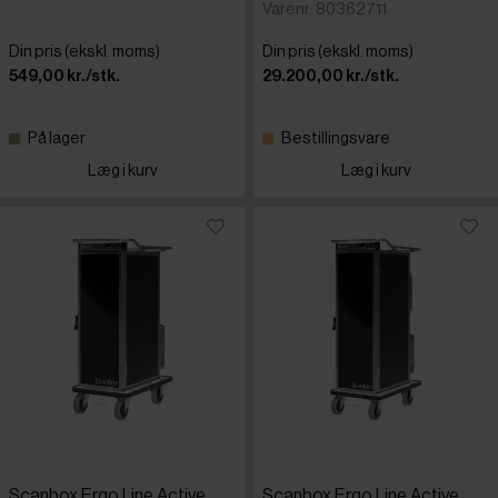
Varenr: 80362711
Din pris (ekskl. moms)
Din pris (ekskl. moms)
549,00 kr./stk.
29.200,00 kr./stk.
På lager
Bestillingsvare
Læg i kurv
Læg i kurv
Scanbox Ergo Line Active
Scanbox Ergo Line Active