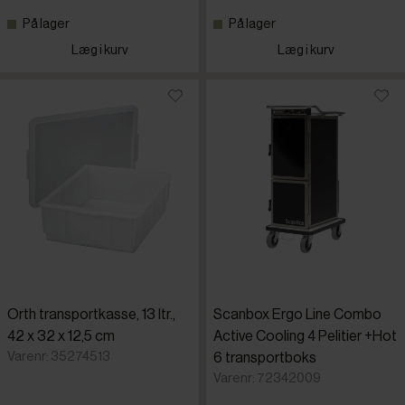
På lager
På lager
Læg i kurv
Læg i kurv
Orth transportkasse, 13 ltr.,
Scanbox Ergo Line Combo
42 x 32 x 12,5 cm
Active Cooling 4 Pelitier +Hot
Varenr: 35274513
6 transportboks
Varenr: 72342009