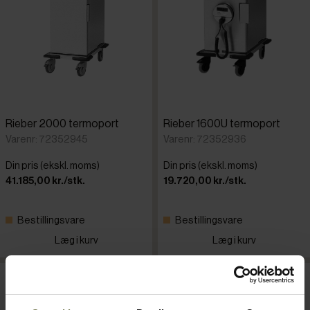
Rieber 2000 termoport
Rieber 1600U termoport
Varenr: 72352945
Varenr: 72352936
Din pris (ekskl. moms)
Din pris (ekskl. moms)
41.185,00 kr./stk.
19.720,00 kr./stk.
Bestillingsvare
Bestillingsvare
Læg i kurv
Læg i kurv