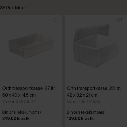
35 Produkter
Opbevaring og transport
R
Standardsortering
Rullemateriel og inventar
S
Laveste pris
Højeste pris
Tilføjet for nylig
Varenr.
Orth transportkasse, 27 ltr.,
Orth transportkasse, 23 ltr.,
60 x 40 x 14,5 cm
42 x 32 x 21 cm
Varenr: 35274527
Varenr: 35274523
Din pris (ekskl. moms)
Din pris (ekskl. moms)
249,00 kr./stk.
139,00 kr./stk.