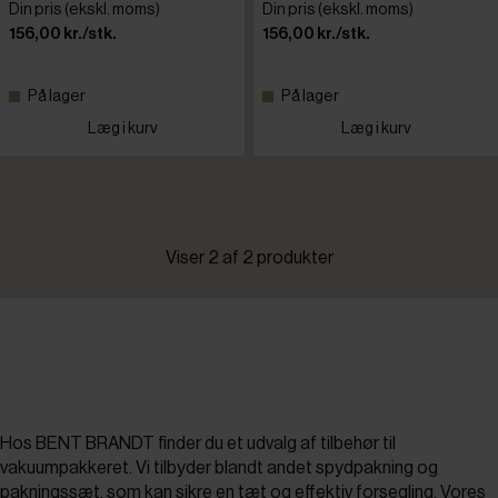
Din pris (ekskl. moms)
Din pris (ekskl. moms)
156,00 kr./stk.
156,00 kr./stk.
På lager
På lager
Læg i kurv
Læg i kurv
Viser 2 af 2 produkter
Hos BENT BRANDT finder du et udvalg af tilbehør til
vakuumpakkeret. Vi tilbyder blandt andet spydpakning og
pakningssæt, som kan sikre en tæt og effektiv forsegling. Vores