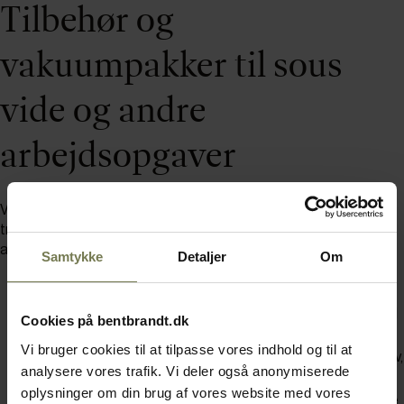
Tilbehør og
vakuumpakker til sous
vide og andre
arbejdsopgaver
Vakuumpakkere og tilbehør til vakuumpakker er essentielle i et
travlt professionelt køkken, da de kan hjælpe med en række
arbejdsopgaver, blandt andet:
Samtykke
Detaljer
Om
Sous-vide madlavning
. Vakuumpakkere bruges til at forsegle
ingredienser som kød og fisk, hvilket sikrer, at de tilberedes ved
Cookies på bentbrandt.dk
den rette temperatur i et vandbad. Tilbehør som pakningssæt
Vi bruger cookies til at tilpasse vores indhold og til at
og spydpakninger sikrer, at vakuumpakningen er tæt og effektiv,
analysere vores trafik. Vi deler også anonymiserede
hvilket er nødvendigt for de bedste resultater.
oplysninger om din brug af vores website med vores
Portionering af mad
. Vakuumpakkere gør det nemt at opdele