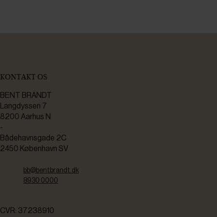
KONTAKT OS
BENT BRANDT
Langdyssen 7
8200 Aarhus N
-
Bådehavnsgade 2C
2450 København SV
bb@bentbrandt.dk
8930 0000
CVR: 37238910