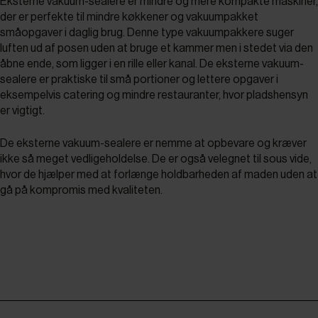
Eksterne vakuum-sealere er mindre og mere kompakte maskiner,
der er perfekte til mindre køkkener og vakuumpakket
småopgaver i daglig brug. Denne type vakuumpakkere suger
luften ud af posen uden at bruge et kammer men i stedet via den
åbne ende, som ligger i en rille eller kanal. De eksterne vakuum-
sealere er praktiske til små portioner og lettere opgaver i
eksempelvis catering og mindre restauranter, hvor pladshensyn
er vigtigt.
De eksterne vakuum-sealere er nemme at opbevare og kræver
ikke så meget vedligeholdelse. De er også velegnet til sous vide,
hvor de hjælper med at forlænge holdbarheden af maden uden at
gå på kompromis med kvaliteten.