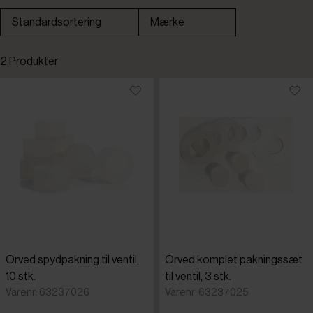
Standardsortering
Mærke
Standardsortering
2 Produkter
Laveste pris
Højeste pris
Tilføjet for nylig
Varenr.
Orved spydpakning til ventil,
Orved komplet pakningssæt
10 stk.
til ventil, 3 stk.
Varenr: 63237026
Varenr: 63237025