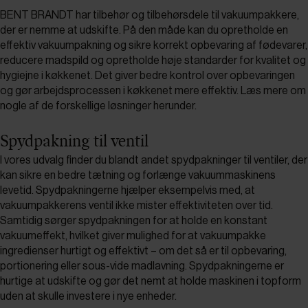
BENT BRANDT har tilbehør og tilbehørsdele til vakuumpakkere,
der er nemme at udskifte. På den måde kan du opretholde en
effektiv vakuumpakning og sikre korrekt opbevaring af fødevarer,
reducere madspild og opretholde høje standarder for kvalitet og
hygiejne i køkkenet. Det giver bedre kontrol over opbevaringen
og gør arbejdsprocessen i køkkenet mere effektiv. Læs mere om
nogle af de forskellige løsninger herunder.
Spydpakning til ventil
I vores udvalg finder du blandt andet spydpakninger til ventiler, der
kan sikre en bedre tætning og forlænge vakuummaskinens
levetid. Spydpakningerne hjælper eksempelvis med, at
vakuumpakkerens ventil ikke mister effektiviteten over tid.
Samtidig sørger spydpakningen for at holde en konstant
vakuumeffekt, hvilket giver mulighed for at vakuumpakke
ingredienser hurtigt og effektivt – om det så er til opbevaring,
portionering eller sous-vide madlavning. Spydpakningerne er
hurtige at udskifte og gør det nemt at holde maskinen i topform
uden at skulle investere i nye enheder.