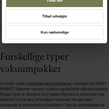
Tillad alle
Tillad udvalgte
Kun nødvendige
Forskellige typer
vakuumpakker
Du finder også
forskellige vakuummaskiner
i udvalget hos BENT
BRANDT: kammer-vakuum-sealere og eksterne vakuum-sealere.
Begge typer er designet til at hjælpe dig med at opbevare mad
effektivt. De har dog forskellige funktioner, der gør dem
velegnede til diverse behov i køkkenet. Hvis du eksempelvis har