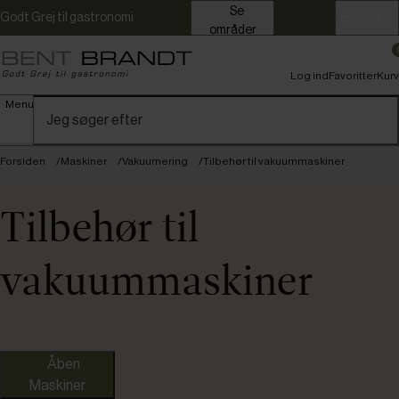
Se
Godt Grej til gastronomi
Erhverv
områder
Log ind
Favoritter
Kurv
Menu
Forsiden
Maskiner
Vakuumering
Tilbehør til vakuummaskiner
Tilbehør til
vakuummaskiner
Orved
Åben
Maskiner