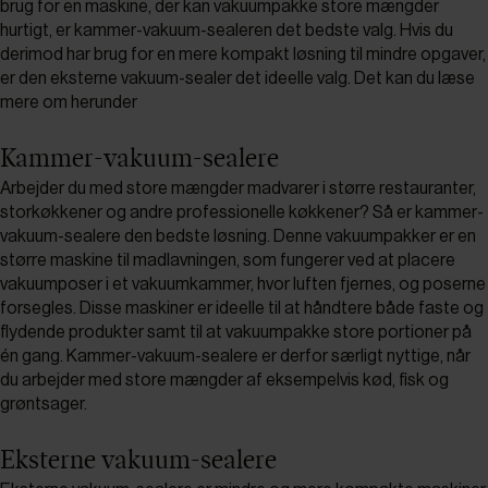
brug for en maskine, der kan vakuumpakke store mængder
hurtigt, er kammer-vakuum-sealeren det bedste valg. Hvis du
derimod har brug for en mere kompakt løsning til mindre opgaver,
er den eksterne vakuum-sealer det ideelle valg. Det kan du læse
mere om herunder
Kammer-vakuum-sealere
Arbejder du med store mængder madvarer i større restauranter,
storkøkkener og andre professionelle køkkener? Så er kammer-
vakuum-sealere den bedste løsning. Denne vakuumpakker er en
større maskine til madlavningen, som fungerer ved at placere
vakuumposer i et vakuumkammer, hvor luften fjernes, og poserne
forsegles. Disse maskiner er ideelle til at håndtere både faste og
flydende produkter samt til at vakuumpakke store portioner på
én gang. Kammer-vakuum-sealere er derfor særligt nyttige, når
du arbejder med store mængder af eksempelvis kød, fisk og
grøntsager.
Eksterne vakuum-sealere