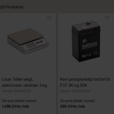
28 Produkter
Standardsortering
Destino
Laveste pris
Kern
Højeste pris
Louis Telli
Tilføjet for nylig
Salter Bre
Varenr.
Louis Tellier vægt,
Kern genopladeligt batteri til
Soehnle
elektronisk, vandtæt, 5 kg
FCF 3K og 30K
Varenr: 64154006
Varenr: 64284050
Din pris (ekskl. moms)
Din pris (ekskl. moms)
1.595,00 kr./stk.
320,00 kr./stk.