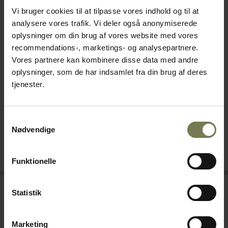
Vi bruger cookies til at tilpasse vores indhold og til at
analysere vores trafik. Vi deler også anonymiserede
oplysninger om din brug af vores website med vores
recommendations-, marketings- og analysepartnere.
Vores partnere kan kombinere disse data med andre
Soehnle vægt, elektronisk, 5
Salter Brecknell 235-6S
oplysninger, som de har indsamlet fra din brug af deres
kg/1 g
hængevægt, 100 kg
tjenester.
Varenr: 64304010
Varenr: 64013018
Din pris (ekskl. moms)
Din pris (ekskl. moms)
229,00 kr./stk.
1.095,00 kr./stk.
Samtykkevalg
Nødvendige
På lager
På lager
Læg i kurv
Læg i kurv
Funktionelle
Statistik
Marketing