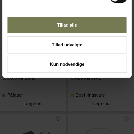
Tillad alle
Tillad udvalgte
Soehnle 9055 vægt, 60 kg,
Kern omformer til WTB 6K
Varenr: 64284052
inkl. batteri
Varenr: 64303061
Kun nødvendige
Din pris (ekskl. moms)
Din pris (ekskl. moms)
3.150,00 kr./stk.
309,00 kr./stk.
På lager
Bestillingsvare
Læg i kurv
Læg i kurv