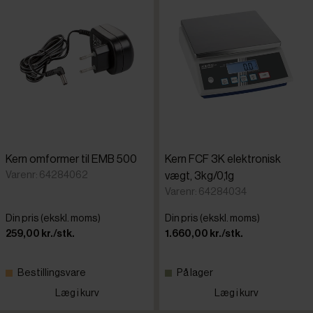
Kern omformer til EMB 500
Kern FCF 3K elektronisk
Varenr: 64284062
vægt, 3kg/0,1g
Varenr: 64284034
Din pris (ekskl. moms)
Din pris (ekskl. moms)
259,00 kr./stk.
1.660,00 kr./stk.
Bestillingsvare
På lager
Læg i kurv
Læg i kurv