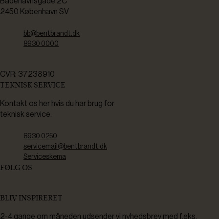
Bådehavnsgade 2C
2450 København SV
bb@bentbrandt.dk
8930 0000
CVR: 37238910
TEKNISK SERVICE
Kontakt os her hvis du har brug for
teknisk service.
8930 0250
servicemail@bentbrandt.dk
Serviceskema
FØLG OS
BLIV INSPIRERET
2-4 gange om måneden udsender vi nyhedsbrev med f.eks.