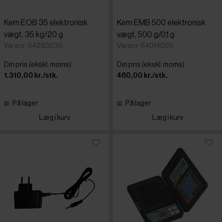
Kern EOB 35 elektronisk
Kern EMB 500 elektronisk
vægt, 35 kg/20 g
vægt, 500 g/0,1 g
Varenr: 64283035
Varenr: 64014005
Din pris (ekskl. moms)
Din pris (ekskl. moms)
1.310,00 kr./stk.
460,00 kr./stk.
På lager
På lager
Læg i kurv
Læg i kurv