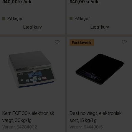
940,00 kr./stk.
940,00 kr./stk.
På lager
På lager
Læg i kurv
Læg i kurv
Fast lavpris
Kern FCF 30K elektronisk
Destino vægt, elektronisk,
vægt, 30kg/1g
sort, 15 kg/1 g
Varenr: 64284032
Varenr: 64443015