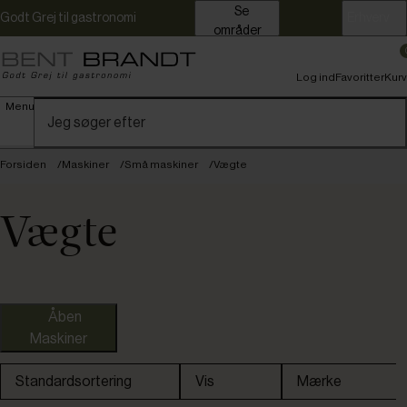
Se
Godt Grej til gastronomi
Erhverv
områder
Log ind
Favoritter
Kurv
Menu
Forsiden
Maskiner
Små maskiner
Vægte
Vægte
Fast lavpris
Åben
Maskiner
Standardsortering
Vis
Mærke