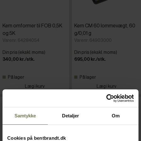
Kern omformer til FOB 0,5K
Kern CM 60 lommevægt, 60
og 5K
g/0,01 g
Varenr: 64284054
Varenr: 64903000
Din pris (ekskl. moms)
Din pris (ekskl. moms)
340,00 kr./stk.
695,00 kr./stk.
På lager
På lager
Læg i kurv
Læg i kurv
Samtykke
Detaljer
Om
Cookies på bentbrandt.dk