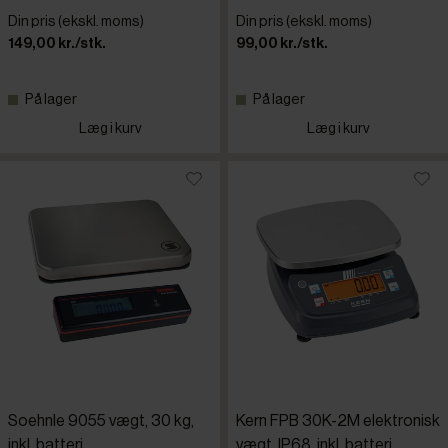
Soehnle
Din pris (ekskl. moms)
Din pris (ekskl. moms)
149,00 kr./stk.
99,00 kr./stk.
Thomas D
På lager
På lager
Tristar
Læg i kurv
Læg i kurv
Waring
Soehnle 9055 vægt, 30 kg,
Kern FPB 30K-2M elektronisk
inkl. batteri
vægt, IP68, inkl. batteri