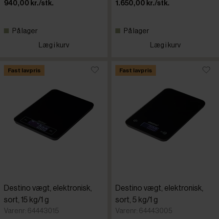
940,00 kr./stk.
1.650,00 kr./stk.
Mol d'art
På lager
På lager
Læg i kurv
Læg i kurv
Nicem
Fast lavpris
Fast lavpris
Nilfisk
Paderno
PUQpress
Salter Bre
Destino vægt, elektronisk,
Destino vægt, elektronisk,
Santos
sort, 15 kg/1 g
sort, 5 kg/1 g
Varenr: 64443015
Varenr: 64443005