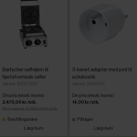
Bartscher vaffeljern til
3-benet adapter med jord til
hjerteformede vafler
schukostik
Varenr: 63371002
Varenr: 91000117
Din pris (ekskl. moms)
Din pris (ekskl. moms)
2.475,00 kr./stk.
14,00 kr./stk.
Normalpris: 3.099,00 kr./stk.
Bestillingsvare
På lager
Læg i kurv
Læg i kurv