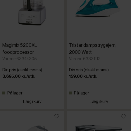
Magimix 5200XL
Tristar dampstrygejern,
foodprocessor
2000 Watt
Varenr: 63344305
Varenr: 63331112
Din pris (ekskl. moms)
Din pris (ekskl. moms)
3.695,00 kr./stk.
159,00 kr./stk.
På lager
På lager
Læg i kurv
Læg i kurv