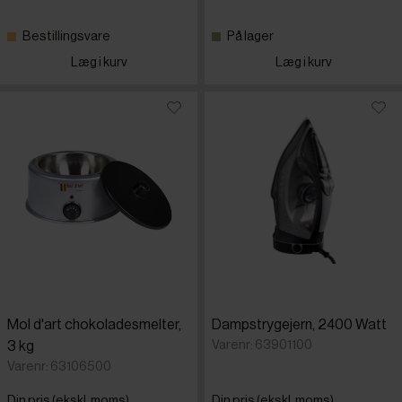
Bestillingsvare
På lager
Læg i kurv
Læg i kurv
Mol d'art chokoladesmelter,
Dampstrygejern, 2400 Watt
Varenr: 63901100
3 kg
Varenr: 63106500
Din pris (ekskl. moms)
Din pris (ekskl. moms)