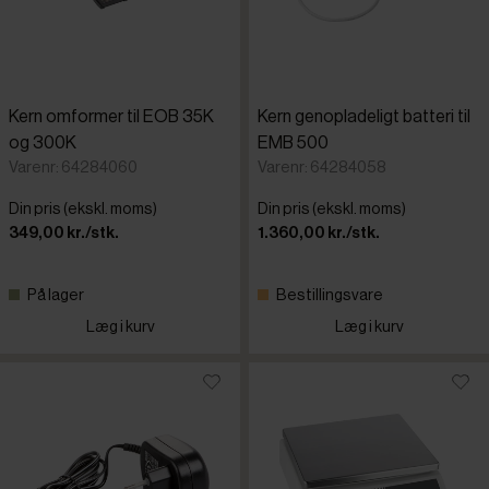
Kern omformer til EOB 35K
Kern genopladeligt batteri til
og 300K
EMB 500
Varenr: 64284060
Varenr: 64284058
Din pris (ekskl. moms)
Din pris (ekskl. moms)
349,00 kr./stk.
1.360,00 kr./stk.
På lager
Bestillingsvare
Læg i kurv
Læg i kurv