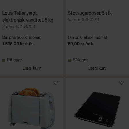
Louis Tellier vægt,
Støvsugerposer, 5 stk
Varenr: 63901211
elektronisk, vandtæt, 5 kg
Varenr: 64154006
Din pris (ekskl. moms)
Din pris (ekskl. moms)
1.595,00 kr./stk.
59,00 kr./stk.
På lager
På lager
Læg i kurv
Læg i kurv