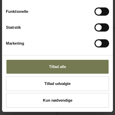
Funktionelle
På lager
På lager
Læg i kurv
Læg i kurv
Statistik
Marketing
Tillad alle
Tillad udvalgte
Soehnle vægt, elektronisk, 5
Salter Brecknell 235-6S
Kun nødvendige
kg/1 g
hængevægt, 100 kg
Varenr: 64304010
Varenr: 64013018