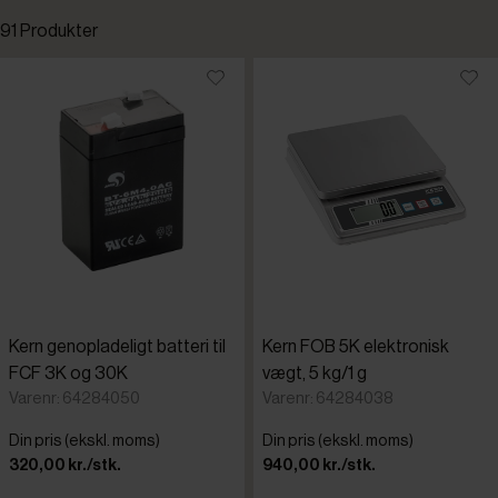
91 Produkter
Kampagnevare
Standardsortering
Nye varer
Laveste pris
Højeste pris
Tilføjet for nylig
Varenr.
Kern genopladeligt batteri til
Kern FOB 5K elektronisk
100% Che
FCF 3K og 30K
vægt, 5 kg/1 g
Varenr: 64284050
Varenr: 64284038
Bartscher
Din pris (ekskl. moms)
Din pris (ekskl. moms)
320,00 kr./stk.
940,00 kr./stk.
Bosch