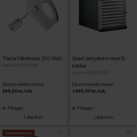
Tristar Håndmixer, 200 Watt
Graef dehydrator med 10
Varenr: 62130508
bakker
Varenr: 63663702
Din pris (ekskl. moms)
Din pris (ekskl. moms)
249,00 kr./stk.
1.640,00 kr./stk.
På lager
På lager
Læg i kurv
Læg i kurv
Kampagnevare