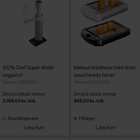
100% Chef Super Aladin
Melissa brødrister med timer,
røgpistol
assorterede farver
Varenr: 63802501
Varenr: 63721002
Din pris (ekskl. moms)
Din pris (ekskl. moms)
2.199,00 kr./stk.
249,00 kr./stk.
Bestillingsvare
På lager
Læg i kurv
Læg i kurv