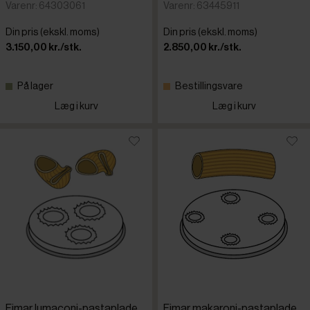
Varenr: 64303061
Varenr: 63445911
Din pris (ekskl. moms)
Din pris (ekskl. moms)
3.150,00 kr./stk.
2.850,00 kr./stk.
På lager
Bestillingsvare
Læg i kurv
Læg i kurv
Fimar lumaconi-pastaplade
Fimar makaroni-pastaplade