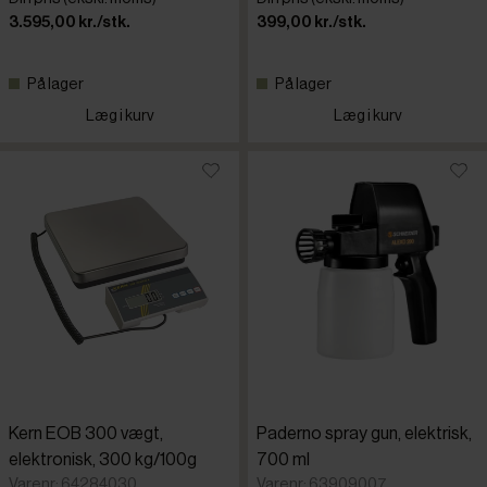
3.595,00 kr./stk.
399,00 kr./stk.
På lager
På lager
Læg i kurv
Læg i kurv
Kern EOB 300 vægt,
Paderno spray gun, elektrisk,
elektronisk, 300 kg/100g
700 ml
Varenr: 64284030
Varenr: 63909007