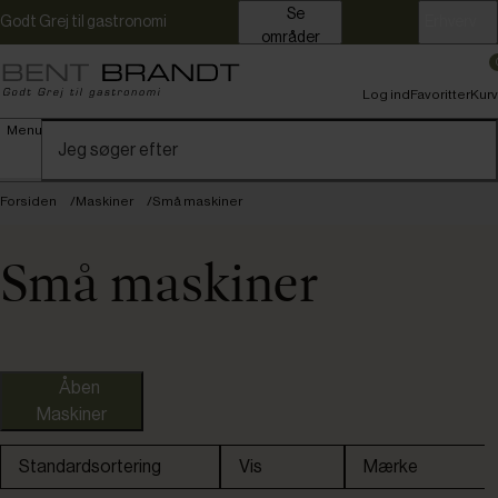
Se
Godt Grej til gastronomi
Erhverv
områder
Log ind
Favoritter
Kurv
Menu
Forsiden
Maskiner
Små maskiner
Små maskiner
Åben
Maskiner
Standardsortering
Vis
Mærke
Fast lavpris