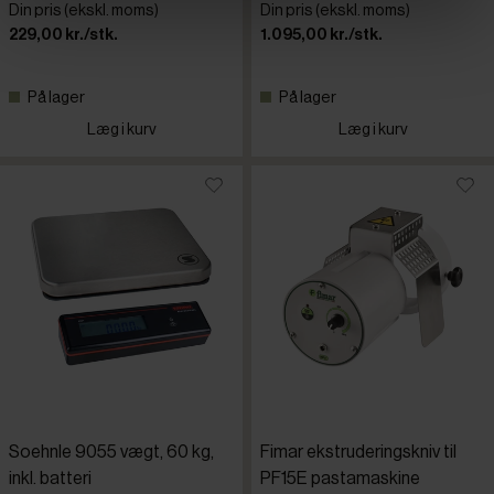
Din pris (ekskl. moms)
Din pris (ekskl. moms)
229,00 kr./stk.
1.095,00 kr./stk.
På lager
På lager
Læg i kurv
Læg i kurv
Soehnle 9055 vægt, 60 kg,
Fimar ekstruderingskniv til
inkl. batteri
PF15E pastamaskine