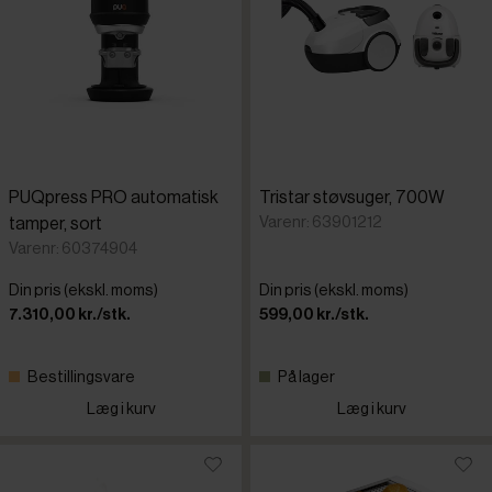
PUQpress PRO automatisk
Tristar støvsuger, 700W
Varenr: 63901212
tamper, sort
Varenr: 60374904
Din pris (ekskl. moms)
Din pris (ekskl. moms)
7.310,00 kr./stk.
599,00 kr./stk.
Bestillingsvare
På lager
Læg i kurv
Læg i kurv