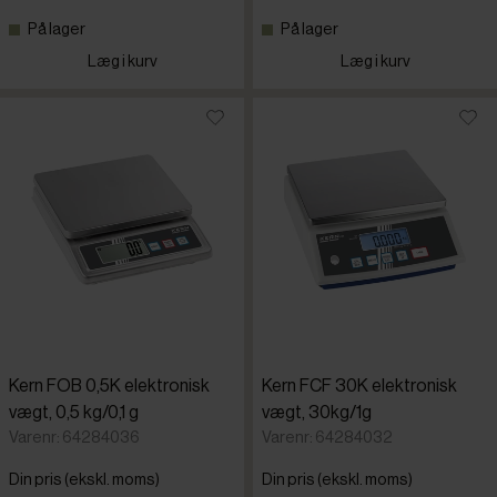
På lager
På lager
Destino
Læg i kurv
Læg i kurv
Dualit
Fimar
Graef
Kern
Louis Telli
Kern FOB 0,5K elektronisk
Kern FCF 30K elektronisk
vægt, 0,5 kg/0,1 g
vægt, 30kg/1g
Magimix
Varenr: 64284036
Varenr: 64284032
Din pris (ekskl. moms)
Din pris (ekskl. moms)
Melissa