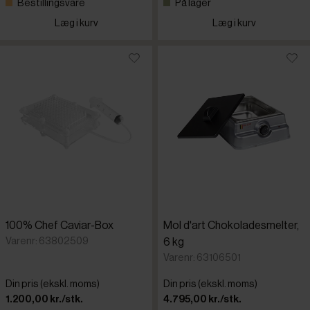
Bestillingsvare
På lager
Læg i kurv
Læg i kurv
100% Chef Caviar-Box
Mol d'art Chokoladesmelter,
Varenr: 63802509
6 kg
Varenr: 63106501
Din pris (ekskl. moms)
Din pris (ekskl. moms)
1.200,00 kr./stk.
4.795,00 kr./stk.