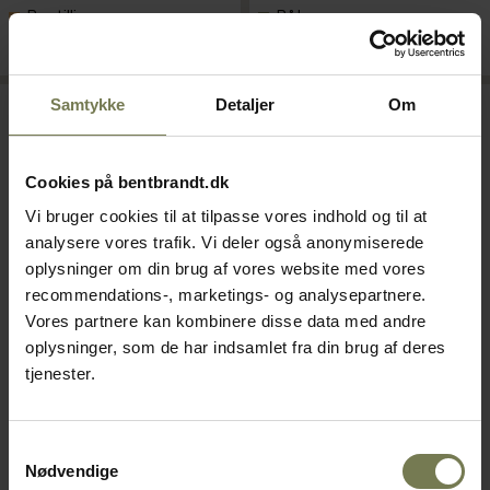
Bestillingsvare
På lager
Læg i kurv
Læg i kurv
Samtykke
Detaljer
Om
Cookies på bentbrandt.dk
Vi bruger cookies til at tilpasse vores indhold og til at
analysere vores trafik. Vi deler også anonymiserede
oplysninger om din brug af vores website med vores
recommendations-, marketings- og analysepartnere.
Vores partnere kan kombinere disse data med andre
oplysninger, som de har indsamlet fra din brug af deres
Kern omformer til FOB 0,5K
Kern CM 60 lommevægt, 60
tjenester.
og 5K
g/0,01 g
Varenr: 64284054
Varenr: 64903000
Samtykkevalg
Din pris (ekskl. moms)
Din pris (ekskl. moms)
Nødvendige
340,00 kr./stk.
695,00 kr./stk.