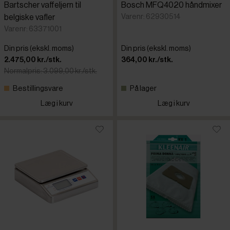
Bartscher vaffeljern til
Bosch MFQ4020 håndmixer
Varenr: 62930514
belgiske vafler
Varenr: 63371001
Din pris (ekskl. moms)
Din pris (ekskl. moms)
2.475,00 kr./stk.
364,00 kr./stk.
Normalpris: 3.099,00 kr./stk.
Bestillingsvare
På lager
Læg i kurv
Læg i kurv