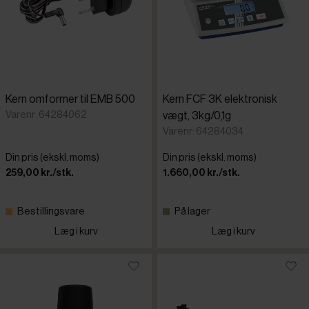
Kern omformer til EMB 500
Kern FCF 3K elektronisk
Varenr: 64284062
vægt, 3kg/0,1g
Varenr: 64284034
Din pris (ekskl. moms)
Din pris (ekskl. moms)
259,00 kr./stk.
1.660,00 kr./stk.
Bestillingsvare
På lager
Læg i kurv
Læg i kurv