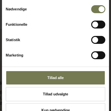
1.640,00 kr./stk.
Samtykkevalg
Nødvendige
På lager
Læg i kurv
Funktionelle
Statistik
Viser 3 af 3 produkter
Marketing
Tillad alle
KONTAKT OS
BENT BRANDT
Tillad udvalgte
Langdyssen 7
8200 Aarhus N
-
Kun nødvendige