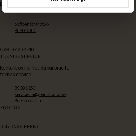
Bådehavnsgade 2C
2450 København SV
bb@bentbrandt.dk
8930 0000
CVR: 37238910
TEKNISK SERVICE
Kontakt os her hvis du har brug for
teknisk service.
8930 0250
servicemail@bentbrandt.dk
Serviceskema
FØLG OS
BLIV INSPIRERET