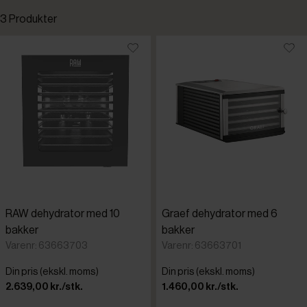
3 Produkter
Standardsortering
Laveste pris
Højeste pris
Tilføjet for nylig
Varenr.
RAW dehydrator med 10
Graef dehydrator med 6
bakker
bakker
Varenr: 63663703
Varenr: 63663701
Din pris (ekskl. moms)
Din pris (ekskl. moms)
2.639,00 kr./stk.
1.460,00 kr./stk.