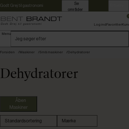
Se
Godt Grej til gastronomi
Erhverv
områder
Log ind
Favoritter
Kurv
Menu
Forsiden
Maskiner
Små maskiner
Dehydratorer
Dehydratorer
Graef
Åben
Maskiner
Standardsortering
Mærke