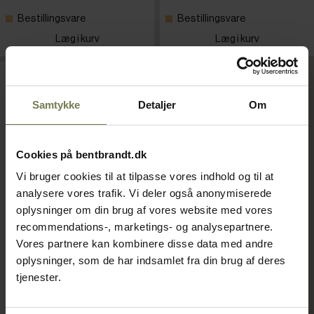
Bestillingsvare
Bestillingsvare
Læg i kurv
Læg i kurv
Samtykke
Detaljer
Om
Cookies på bentbrandt.dk
Vi bruger cookies til at tilpasse vores indhold og til at
analysere vores trafik. Vi deler også anonymiserede
oplysninger om din brug af vores website med vores
recommendations-, marketings- og analysepartnere.
Vores partnere kan kombinere disse data med andre
Graef dehydrator med 10
oplysninger, som de har indsamlet fra din brug af deres
bakker
tjenester.
Varenr: 63663702
Din pris (ekskl. moms)