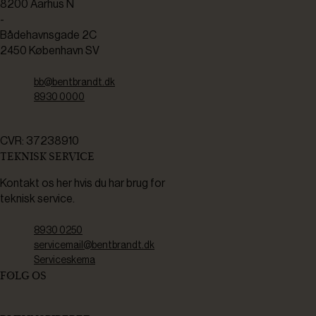
8200 Aarhus N
-
Bådehavnsgade 2C
2450 København SV
bb@bentbrandt.dk
8930 0000
CVR: 37238910
TEKNISK SERVICE
Kontakt os her hvis du har brug for
teknisk service.
8930 0250
servicemail@bentbrandt.dk
Serviceskema
FØLG OS