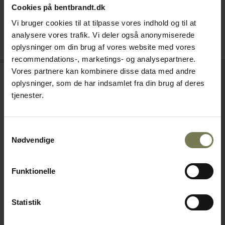
305,00 kr./stk.
2.290,00 kr./stk.
Cookies på bentbrandt.dk
Vi bruger cookies til at tilpasse vores indhold og til at
På lager
Bestillingsvare
analysere vores trafik. Vi deler også anonymiserede
Læg i kurv
Læg i kurv
oplysninger om din brug af vores website med vores
recommendations-, marketings- og analysepartnere.
Vores partnere kan kombinere disse data med andre
oplysninger, som de har indsamlet fra din brug af deres
tjenester.
Samtykkevalg
Nødvendige
Funktionelle
Dualit brødrister, 4 skiver,
Statistik
krom
Varenr: 63902004