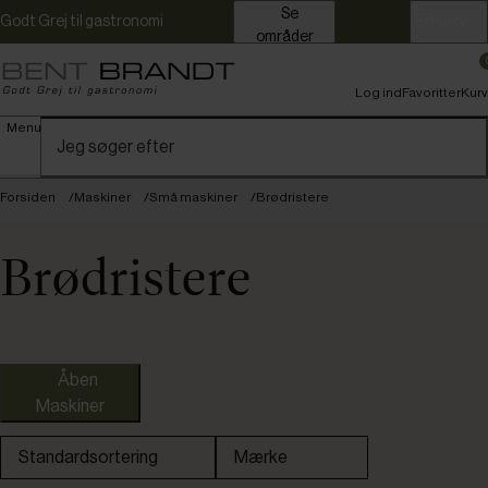
Se
Godt Grej til gastronomi
Erhverv
områder
Log ind
Favoritter
Kurv
Menu
Forsiden
Maskiner
Små maskiner
Brødristere
Brødristere
Åben
Maskiner
Standardsortering
Mærke