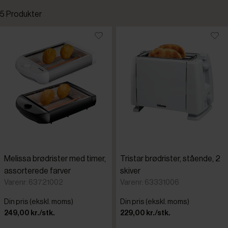
5 Produkter
Bosch
Standardsortering
Dualit
Laveste pris
Melissa
Højeste pris
Tristar
Tilføjet for nylig
Varenr.
Melissa brødrister med timer,
Tristar brødrister, stående, 2
assorterede farver
skiver
Varenr: 63721002
Varenr: 63331006
Din pris (ekskl. moms)
Din pris (ekskl. moms)
249,00 kr./stk.
229,00 kr./stk.