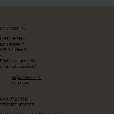
KONTAKT OS
BENT BRANDT
Langdyssen 7
8200 Aarhus N
-
Bådehavnsgade 2C
2450 København SV
bb@bentbrandt.dk
8930 0000
CVR: 37238910
TEKNISK SERVICE