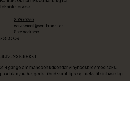
Kontakt os her hvis du har brug for
teknisk service.
8930 0250
servicemail@bentbrandt.dk
Serviceskema
FØLG OS
BLIV INSPIRERET
2-4 gange om måneden udsender vi nyhedsbrev med f.eks.
produktnyheder, gode tilbud samt tips og tricks til din hverdag.
Tilmeld