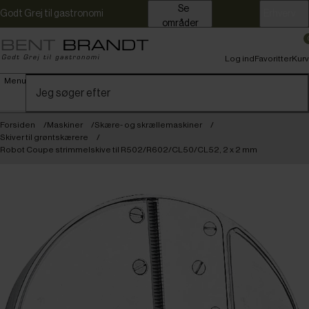
Se
Godt Grej til gastronomi
Erhverv
områder
Log ind
Favoritter
Kurv
Menu
Forsiden
Maskiner
Skære- og skrællemaskiner
Skiver til grøntskærere
Robot Coupe strimmelskive til R502/R602/CL50/CL52, 2 x 2 mm