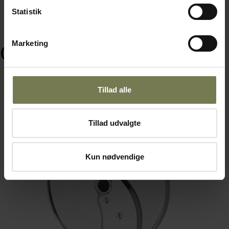
Statistik
Marketing
Ofte købt sammen med
Tillad alle
Tillad udvalgte
Kun nødvendige