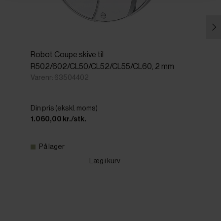
Robot Coupe skive til
R502/602/CL50/CL52/CL55/CL60, 2 mm
Varenr: 63504402
Din pris (ekskl. moms)
1.060,00 kr./stk.
På lager
Læg i kurv