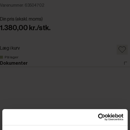
Varenummer: 63504702
Din pris (ekskl. moms)
1.380,00 kr./stk.
Læg i kurv
På lager
Dokumenter