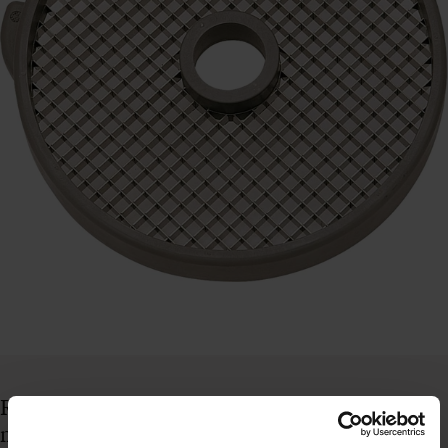
Robot Coupe terningsgittter til R501/CL, 8 x 8
mm, gl.