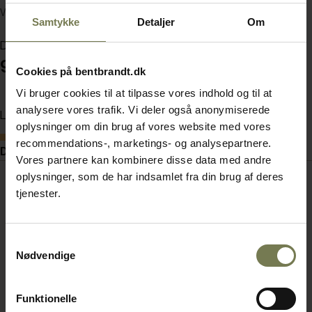
Varenummer: 63504808
Samtykke
Detaljer
Om
Din pris (ekskl. moms)
934,00 kr./stk.
Cookies på bentbrandt.dk
Vi bruger cookies til at tilpasse vores indhold og til at
analysere vores trafik. Vi deler også anonymiserede
Læg i kurv
oplysninger om din brug af vores website med vores
Bestillingsvare
recommendations-, marketings- og analysepartnere.
Dokumenter
Vores partnere kan kombinere disse data med andre
oplysninger, som de har indsamlet fra din brug af deres
tjenester.
Samtykkevalg
Nødvendige
Funktionelle