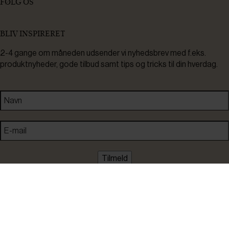
FØLG OS
BLIV INSPIRERET
2-4 gange om måneden udsender vi nyhedsbrev med f.eks.
produktnyheder, gode tilbud samt tips og tricks til din hverdag.
Tilmeld
Ved tilmelding accepterer du at modtage nyheder, inspiration,
informationer og tilbud på varer inden for vores sortiment på e-
mail. Samtidig accepterer du persondatapolitikken. Du kan altid
framelde dig igen.