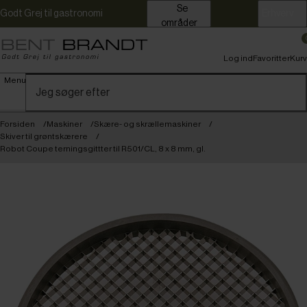
Se
Godt Grej til gastronomi
Erhverv
områder
Log ind
Favoritter
Kurv
Menu
Forsiden
Maskiner
Skære- og skrællemaskiner
Skiver til grøntskærere
Robot Coupe terningsgittter til R501/CL, 8 x 8 mm, gl.