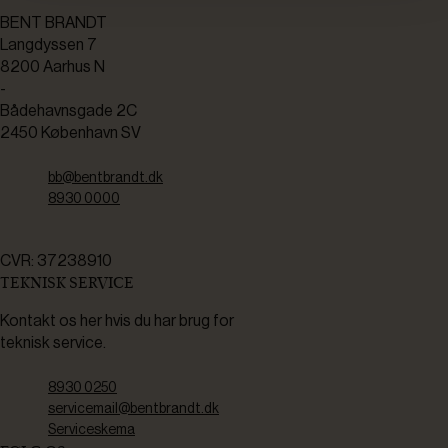
BENT BRANDT
Langdyssen 7
8200 Aarhus N
-
Bådehavnsgade 2C
2450 København SV
bb@bentbrandt.dk
8930 0000
CVR: 37238910
TEKNISK SERVICE
Kontakt os her hvis du har brug for
teknisk service.
8930 0250
servicemail@bentbrandt.dk
Serviceskema