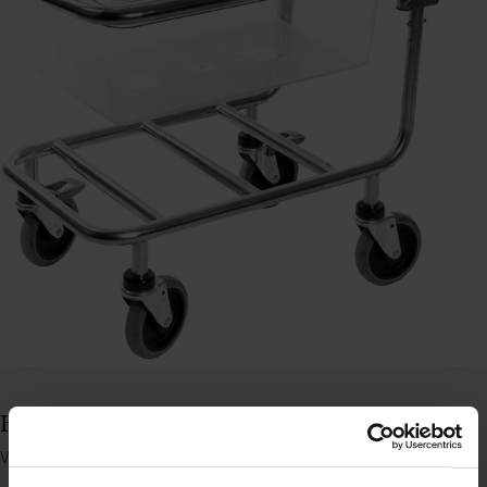
Hällde vogn til RG100-400, med kantine
Varenummer: 63624125