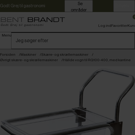
Se
Godt Grej til gastronomi
Erhverv
områder
Log ind
Favoritter
Kurv
Menu
Forsiden
Maskiner
Skære- og skrællemaskiner
Øvrigt skære- og skrællemaskiner
Hällde vogn til RG100-400, med kantine