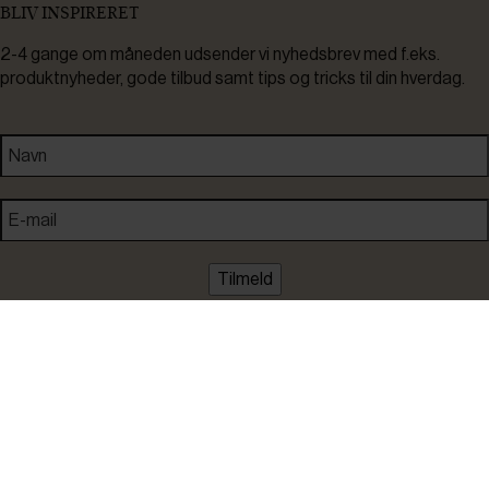
BLIV INSPIRERET
2-4 gange om måneden udsender vi nyhedsbrev med f.eks.
produktnyheder, gode tilbud samt tips og tricks til din hverdag.
Tilmeld
Ved tilmelding accepterer du at modtage nyheder, inspiration,
informationer og tilbud på varer inden for vores sortiment på e-
mail. Samtidig accepterer du persondatapolitikken. Du kan altid
framelde dig igen.