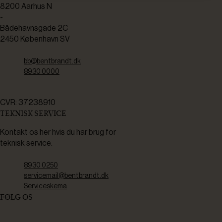
8200 Aarhus N
-
Bådehavnsgade 2C
2450 København SV
bb@bentbrandt.dk
8930 0000
CVR: 37238910
TEKNISK SERVICE
Kontakt os her hvis du har brug for
teknisk service.
8930 0250
servicemail@bentbrandt.dk
Serviceskema
FØLG OS