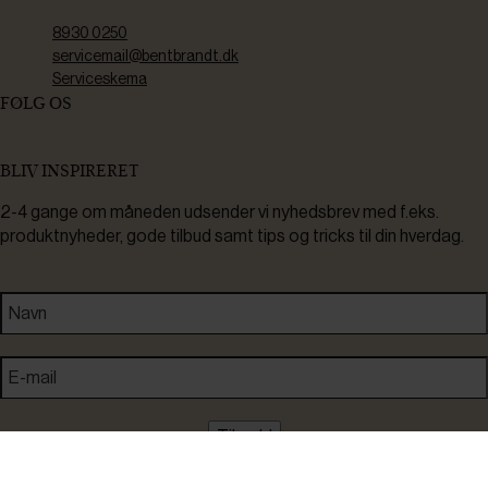
8930 0250
servicemail@bentbrandt.dk
Serviceskema
FØLG OS
BLIV INSPIRERET
2-4 gange om måneden udsender vi nyhedsbrev med f.eks.
produktnyheder, gode tilbud samt tips og tricks til din hverdag.
Tilmeld