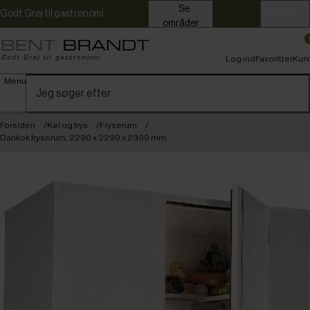
Se
Godt Grej til gastronomi
Erhverv
områder
Log ind
Favoritter
Kurv
Menu
Forsiden
Køl og frys
Fryserum
Dankok fryserum, 2290 x 2290 x 2300 mm