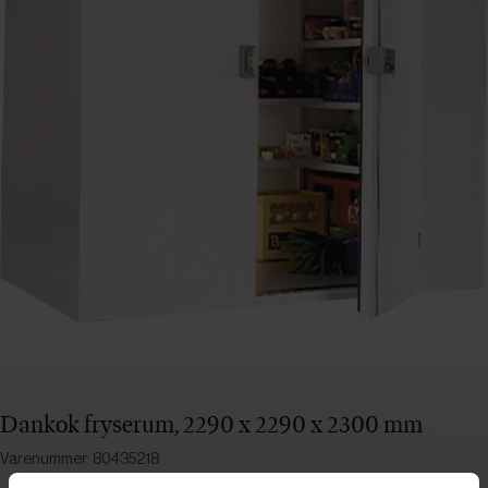
Dankok fryserum, 2290 x 2290 x 2300 mm
Varenummer: 80435218