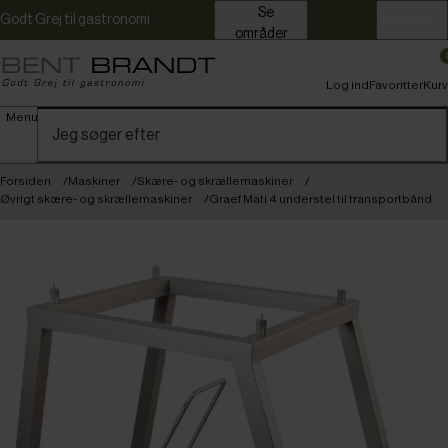
Se
Godt Grej til gastronomi
Erhverv
områder
Log ind
Favoritter
Kurv
Menu
Forsiden
Maskiner
Skære- og skrællemaskiner
Øvrigt skære- og skrællemaskiner
Graef Mati 4 understel til transportbånd