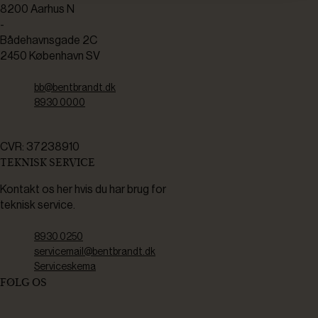
8200 Aarhus N
-
Bådehavnsgade 2C
2450 København SV
bb@bentbrandt.dk
8930 0000
CVR: 37238910
TEKNISK SERVICE
Kontakt os her hvis du har brug for
teknisk service.
8930 0250
servicemail@bentbrandt.dk
Serviceskema
FØLG OS