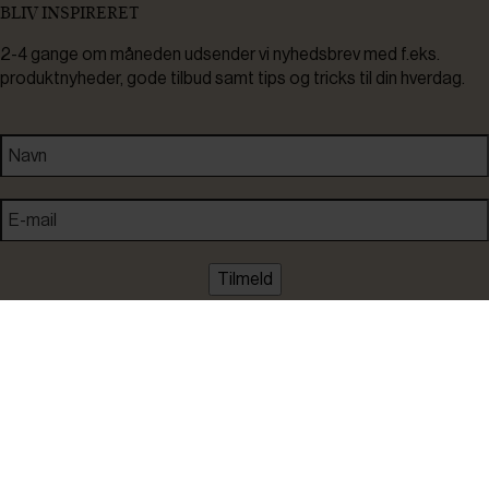
BLIV INSPIRERET
2-4 gange om måneden udsender vi nyhedsbrev med f.eks.
produktnyheder, gode tilbud samt tips og tricks til din hverdag.
Tilmeld
Ved tilmelding accepterer du at modtage nyheder, inspiration,
informationer og tilbud på varer inden for vores sortiment på e-
mail. Samtidig accepterer du persondatapolitikken. Du kan altid
framelde dig igen.