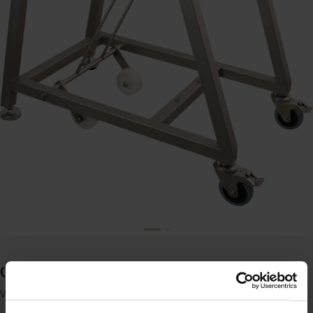
Graef Mati 4 understel til transportbånd
Varenummer: 61121026