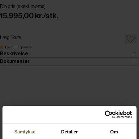
Din pris (ekskl. moms)
15.995,00 kr./stk.
Læg i kurv
Bestillingsvare
Beskrivelse
Dokumenter
Samtykke
Detaljer
Om