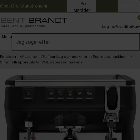
Se
Godt Grej til gastronomi
Erhverv
områder
Log ind
Favoritter
Kurv
Menu
Forsiden
Maskiner
Kaffeanlæg og -maskiner
Espressomaskiner
Simonelli Appia Life 1gr VOL espressomaskine