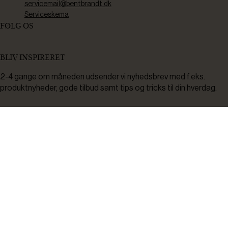
servicemail@bentbrandt.dk
Serviceskema
FØLG OS
BLIV INSPIRERET
2-4 gange om måneden udsender vi nyhedsbrev med f.eks.
produktnyheder, gode tilbud samt tips og tricks til din hverdag.
Tilmeld
Ved tilmelding accepterer du at modtage nyheder, inspiration,
informationer og tilbud på varer inden for vores sortiment på e-