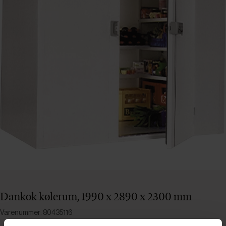
Dankok kølerum, 1990 x 2890 x 2300 mm
Varenummer: 80435116