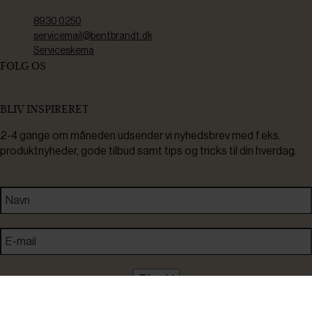
8930 0250
servicemail@bentbrandt.dk
Serviceskema
FØLG OS
BLIV INSPIRERET
2-4 gange om måneden udsender vi nyhedsbrev med f.eks.
produktnyheder, gode tilbud samt tips og tricks til din hverdag.
Tilmeld