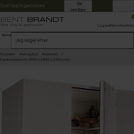
Se
Godt Grej til gastronomi
Erhverv
områder
Log ind
Favoritter
Kurv
Menu
Forsiden
Køl og frys
Kølerum
Dankok kølerum, 1990 x 2890 x 2300 mm