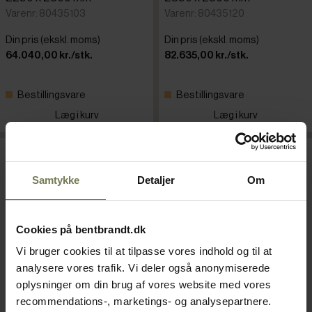
Varenr: 80435103
Varenr: 80435120
Din pris (ekskl. moms)
Din pris (ekskl. moms)
64.040,00 kr./stk.
82.635,00 kr./stk.
Bestillingsvare
Bestillingsvare
Læg i kurv
Læg i kurv
Samtykke
Detaljer
Om
Cookies på bentbrandt.dk
Vi bruger cookies til at tilpasse vores indhold og til at
analysere vores trafik. Vi deler også anonymiserede
oplysninger om din brug af vores website med vores
recommendations-, marketings- og analysepartnere.