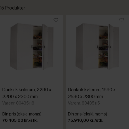
15 Produkter
Standardsortering
Laveste pris
Højeste pris
Tilføjet for nylig
Varenr.
Dankok kølerum, 2290 x
Dankok kølerum, 1990 x
2290 x 2300 mm
2590 x 2300 mm
Varenr: 80435118
Varenr: 80435115
Din pris (ekskl. moms)
Din pris (ekskl. moms)
76.405,00 kr./stk.
75.940,00 kr./stk.