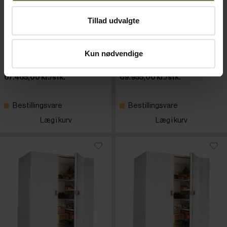
Tillad udvalgte
Dankok kølerum, 1990 x 1990
Dankok kølerum, 1690 x
x 2300 mm
2590 x 2300 mm
Varenr: 80435113
Varenr: 80435110
Kun nødvendige
Din pris (ekskl. moms)
Din pris (ekskl. moms)
67.465,00 kr./stk.
69.955,00 kr./stk.
Bestillingsvare
Bestillingsvare
Læg i kurv
Læg i kurv