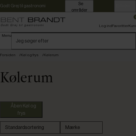
Se
Godt Grej til gastronomi
Erhverv
områder
Log ind
Favoritter
Kurv
Menu
Forsiden
Køl og frys
Kølerum
Kølerum
Dankok
Åben Køl og
frys
Standardsortering
Mærke