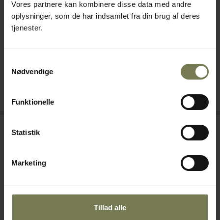
Vores partnere kan kombinere disse data med andre
Dankok kølerum, 2290 x
Dankok kølerum, 1990 x
oplysninger, som de har indsamlet fra din brug af deres
2590 x 2300 mm
2890 x 2300 mm
tjenester.
Varenr: 80435119
Varenr: 80435116
Din pris (ekskl. moms)
Din pris (ekskl. moms)
79.365,00 kr./stk.
78.975,00 kr./stk.
Samtykkevalg
Nødvendige
Bestillingsvare
Bestillingsvare
Læg i kurv
Læg i kurv
Funktionelle
Statistik
Marketing
Tillad alle