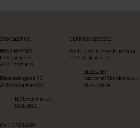
KONTAKT OS
TEKNISK SERVICE
BENT BRANDT
Kontakt os her hvis du har brug
Langdyssen 7
for teknisk service.
8200 Aarhus N
-
8930 0250
Bådehavnsgade 2C
servicemail@bentbrandt.dk
2450 København SV
Serviceskema
bb@bentbrandt.dk
8930 0000
CVR: 37238910