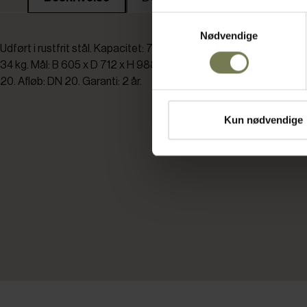
Samtykkevalg
Nødvendige
Udført i rustfrit stål. Kapacitet: 75 kg. pr. døgn ved vand/luft 10°/
34 kg. Mål: B 605 x D 712 x H 988 mm. El: 230 Volt. 314 watt. Kol
20. Afløb: DN 20. Garanti: 2 år.
Kun nødvendige