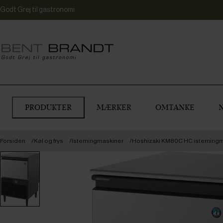
Godt Grej til gastronomi
PRODUKTER
MÆRKER
OMTANKE
Forsiden
Køl og frys
Isterningmaskiner
Hoshizaki KM80C HC isterning