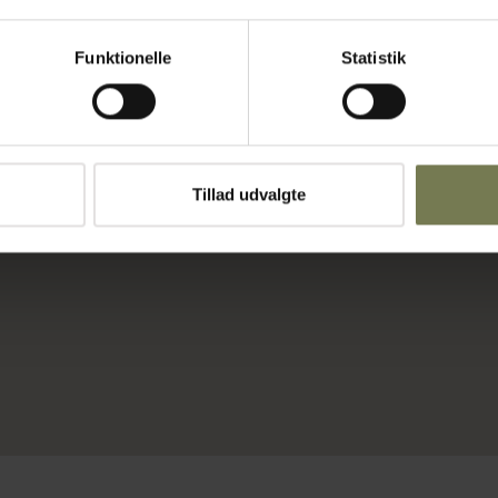
Funktionelle
Statistik
10°C. Magasin:
dt vand: DN
Tillad udvalgte