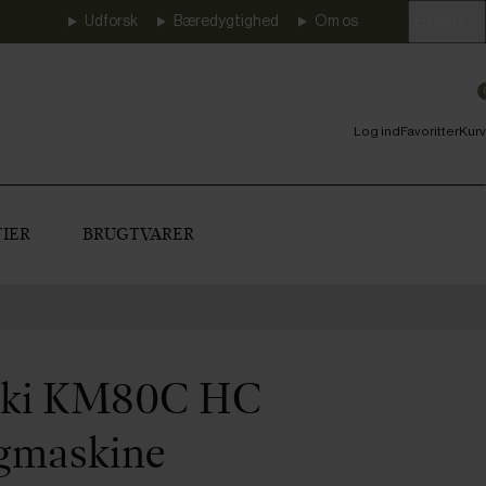
Udforsk
Bæredygtighed
Om os
Erhverv
Log ind
Favoritter
Kurv
IER
BRUGTVARER
aki KM80C HC
ngmaskine