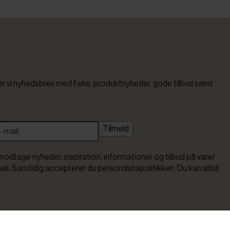
vi nyhedsbrev med f.eks. produktnyheder, gode tilbud samt
Tilmeld
modtage nyheder, inspiration, informationer og tilbud på varer
ail. Samtidig accepterer du persondatapolitikken. Du kan altid