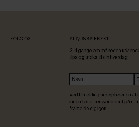
FØLG OS
BLIV INSPIRERET
2-4 gange om måneden udsender 
tips og tricks til din hverdag.
Ved tilmelding accepterer du at 
inden for vores sortiment på e-m
framelde dig igen.