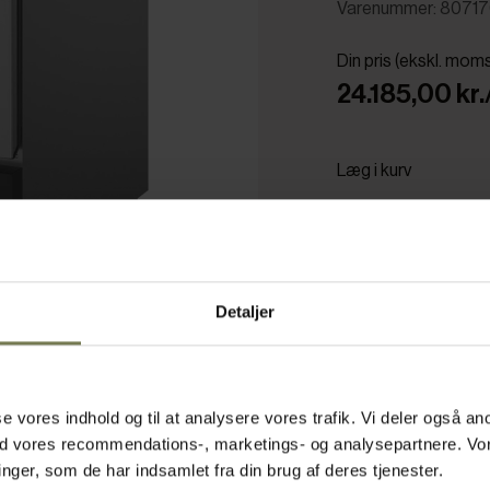
Varenummer: 8071
Din pris (ekskl. mom
24.185,00 kr.
Læg i kurv
Bestillingsvare
Detaljer
asse vores indhold og til at analysere vores trafik. Vi deler også
ed vores recommendations-, marketings- og analysepartnere. Vo
ger, som de har indsamlet fra din brug af deres tjenester.