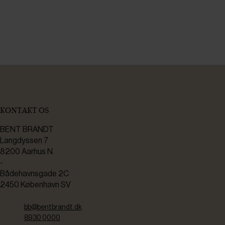
KONTAKT OS
BENT BRANDT
Langdyssen 7
8200 Aarhus N
-
Bådehavnsgade 2C
2450 København SV
bb@bentbrandt.dk
8930 0000