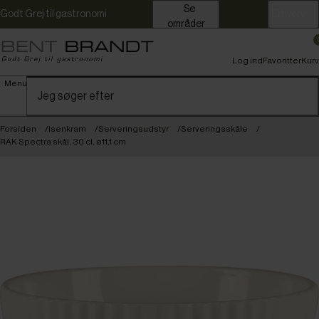
Se
Godt Grej til gastronomi
Erhverv
områder
Log ind
Favoritter
Kurv
Menu
Forsiden
Isenkram
Serveringsudstyr
Serveringsskåle
RAK Spectra skål, 30 cl, ø11,1 cm