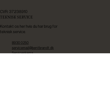
CVR: 37238910
TEKNISK SERVICE
Kontakt os her hvis du har brug for
teknisk service.
8930 0250
servicemail@bentbrandt.dk
Serviceskema
FØLG OS
BLIV INSPIRERET
2-4 gange om måneden udsender vi nyhedsbrev med f.eks.
produktnyheder, gode tilbud samt tips og tricks til din hverdag.