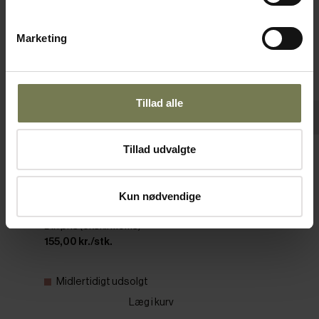
Marketing
Tillad alle
Pakker af 12 stk.
Tillad udvalgte
RAK Spectra flad tallerken, ø26,9 cm
Varenr: 12141026
Kun nødvendige
Din pris (ekskl. moms)
155,00 kr./stk.
Midlertidigt udsolgt
Læg i kurv