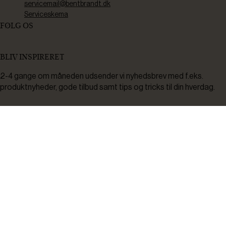
servicemail@bentbrandt.dk
Serviceskema
FØLG OS
BLIV INSPIRERET
2-4 gange om måneden udsender vi nyhedsbrev med f.eks.
produktnyheder, gode tilbud samt tips og tricks til din hverdag.
Tilmeld
Ved tilmelding accepterer du at modtage nyheder, inspiration,
informationer og tilbud på varer inden for vores sortiment på e-