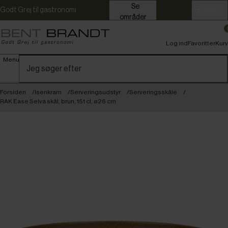
Se
Godt Grej til gastronomi
Erhverv
områder
Log ind
Favoritter
Kurv
Menu
Forsiden
Isenkram
Serveringsudstyr
Serveringsskåle
RAK Ease Selva skål, brun, 151 cl, ø26 cm