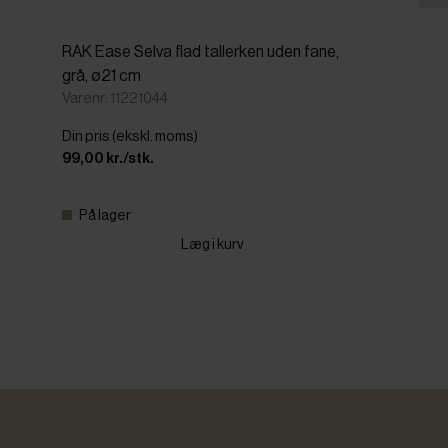
RAK Ease Selva flad tallerken uden fane,
grå, ø21 cm
Varenr: 11221044
Din pris (ekskl. moms)
99,00 kr./stk.
På lager
Læg i kurv