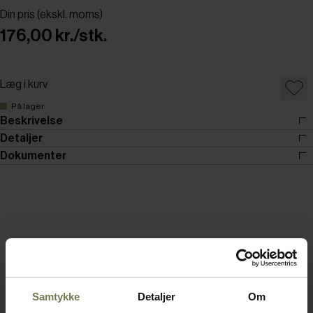
Din pris (ekskl. moms)
176,00 kr./stk.
Læg i kurv
På lager
Beskrivelse
Detaljer
Dokumenter
Samtykke
Detaljer
Om