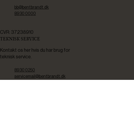
bb@bentbrandt.dk
8930 0000
CVR: 37238910
TEKNISK SERVICE
Kontakt os her hvis du har brug for
teknisk service.
8930 0250
servicemail@bentbrandt.dk
Serviceskema
FØLG OS
BLIV INSPIRERET
2-4 gange om måneden udsender vi nyhedsbrev med f.eks.
produktnyheder, gode tilbud samt tips og tricks til din hverdag.