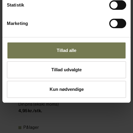
Statistik
Marketing
Tillad alle
Tillad udvalgte
Pakker af 12 stk.
P1 latteske, 20,5 cm
Kun nødvendige
Varenr: 25565121
Din pris (ekskl. moms)
4,95 kr./stk.
På lager