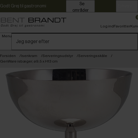
Se
Godt Grej til gastronomi
Erhverv
områder
Log ind
Favoritter
Kurv
Menu
Forsiden
Isenkram
Serveringsudstyr
Serveringsskåle
GenWare isbæger, ø9,5 x H13 cm