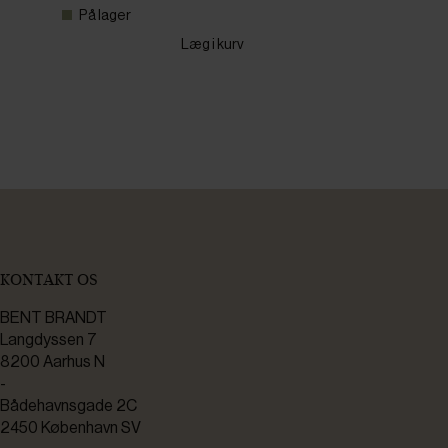
På lager
Læg i kurv
KONTAKT OS
BENT BRANDT
Langdyssen 7
8200 Aarhus N
-
Bådehavnsgade 2C
2450 København SV