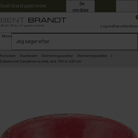
Se
Godt Grej til gastronomi
Erhverv
områder
Log ind
Favoritter
Kurv
Menu
Forsiden
Isenkram
Serveringsudstyr
Serveringsskåle
Dalebrook Casablanca skål, rød, 130 cl, ø21 cm