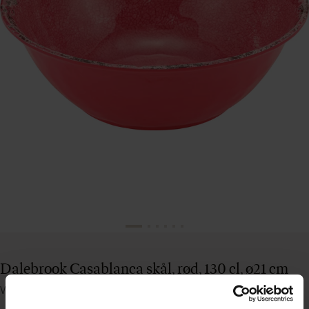
Dalebrook Casablanca skål, rød, 130 cl, ø21 cm
Varenummer: 35140326