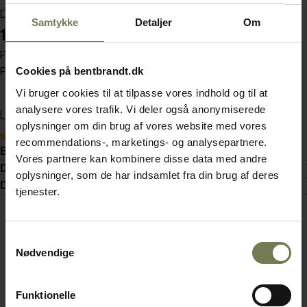
Din pris (ekskl. moms)
Samtykke
Detaljer
Om
159,00 kr./stk.
Pakker af 12 stk.
Cookies på bentbrandt.dk
Pris pr. pakke 1.908,00 kr. (ekskl. moms)
Vi bruger cookies til at tilpasse vores indhold og til at
analysere vores trafik. Vi deler også anonymiserede
Læg i kurv
oplysninger om din brug af vores website med vores
Bestillingsvare
recommendations-, marketings- og analysepartnere.
Beskrivelse
Vores partnere kan kombinere disse data med andre
Detaljer
oplysninger, som de har indsamlet fra din brug af deres
Dokumenter
tjenester.
Samtykkevalg
Nødvendige
Funktionelle