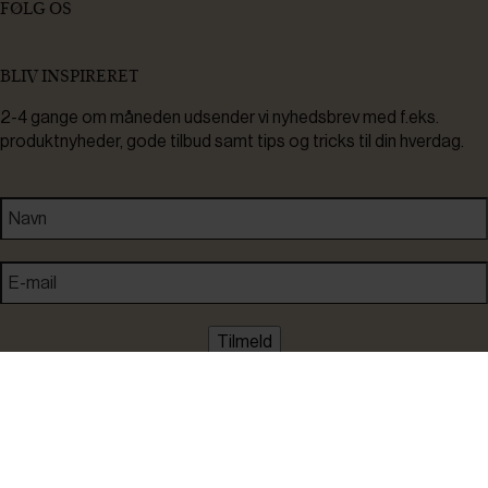
FØLG OS
BLIV INSPIRERET
2-4 gange om måneden udsender vi nyhedsbrev med f.eks.
produktnyheder, gode tilbud samt tips og tricks til din hverdag.
Tilmeld
Ved tilmelding accepterer du at modtage nyheder, inspiration,
informationer og tilbud på varer inden for vores sortiment på e-
mail. Samtidig accepterer du persondatapolitikken. Du kan altid
framelde dig igen.