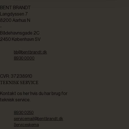
BENT BRANDT
Langdyssen 7
8200 Aarhus N
-
Bådehavnsgade 2C
2450 København SV
bb@bentbrandt.dk
8930 0000
CVR: 37238910
TEKNISK SERVICE
Kontakt os her hvis du har brug for
teknisk service.
8930 0250
servicemail@bentbrandt.dk
Serviceskema