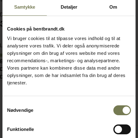
Varenummer: 35140380
Samtykke
Detaljer
Om
Din pris (ekskl. moms)
399,00 kr./stk.
Cookies på bentbrandt.dk
Vi bruger cookies til at tilpasse vores indhold og til at
Læg i kurv
analysere vores trafik. Vi deler også anonymiserede
oplysninger om din brug af vores website med vores
På lager
recommendations-, marketings- og analysepartnere.
Beskrivelse
Vores partnere kan kombinere disse data med andre
Detaljer
oplysninger, som de har indsamlet fra din brug af deres
Dokumenter
tjenester.
Samtykkevalg
Nødvendige
Funktionelle