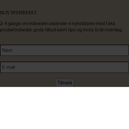
BLIV INSPIRERET
2-4 gange om måneden udsender vi nyhedsbrev med f.eks.
produktnyheder, gode tilbud samt tips og tricks til din hverdag.
Tilmeld
Ved tilmelding accepterer du at modtage nyheder, inspiration,
informationer og tilbud på varer inden for vores sortiment på e-
mail. Samtidig accepterer du persondatapolitikken. Du kan altid
framelde dig igen.