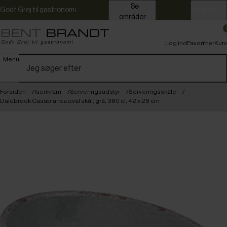
Se
Godt Grej til gastronomi
Erhverv
områder
Log ind
Favoritter
Kurv
Menu
Forsiden
Isenkram
Serveringsudstyr
Serveringsskåle
Dalebrook Casablanca oval skål, grå, 380 cl, 42 x 28 cm