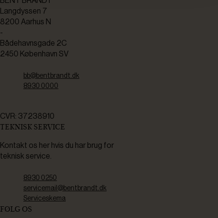
BENT BRANDT
Langdyssen 7
8200 Aarhus N
-
Bådehavnsgade 2C
2450 København SV
bb@bentbrandt.dk
8930 0000
CVR: 37238910
TEKNISK SERVICE
Kontakt os her hvis du har brug for
teknisk service.
8930 0250
servicemail@bentbrandt.dk
Serviceskema
FØLG OS