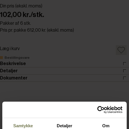
Din pris (ekskl. moms)
102,00 kr./stk.
Pakker af 6 stk.
Pris pr. pakke 612,00 kr. (ekskl. moms)
Læg i kurv
Bestillingsvare
Beskrivelse
Detaljer
Dokumenter
Samtykke
Detaljer
Om