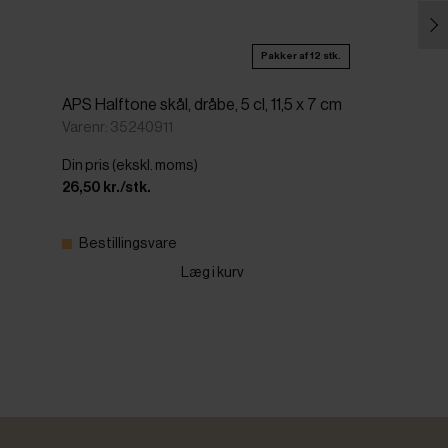
Pakker af 12 stk.
APS Halftone skål, dråbe, 5 cl, 11,5 x 7 cm
Varenr: 35240911
Din pris (ekskl. moms)
26,50 kr./stk.
Bestillingsvare
Læg i kurv