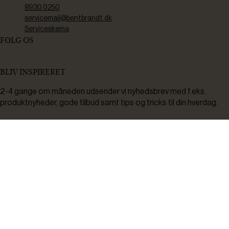
8930 0250
servicemail@bentbrandt.dk
Serviceskema
FØLG OS
BLIV INSPIRERET
2-4 gange om måneden udsender vi nyhedsbrev med f.eks.
produktnyheder, gode tilbud samt tips og tricks til din hverdag.
Tilmeld
Ved tilmelding accepterer du at modtage nyheder, inspiration,