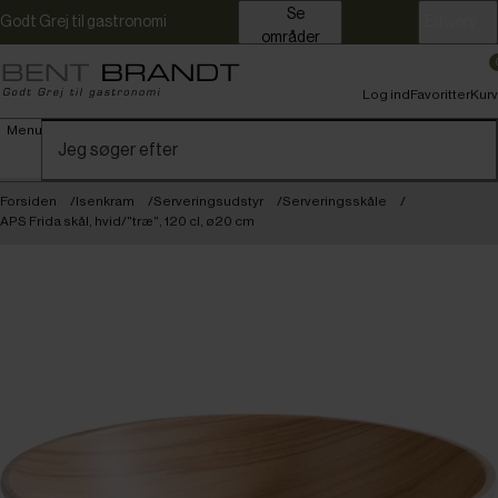
Se
Godt Grej til gastronomi
Erhverv
områder
Log ind
Favoritter
Kurv
Menu
Forsiden
Isenkram
Serveringsudstyr
Serveringsskåle
APS Frida skål, hvid/"træ", 120 cl, ø20 cm