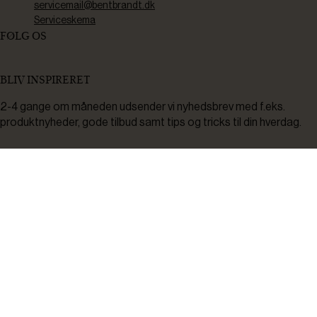
servicemail@bentbrandt.dk
Serviceskema
FØLG OS
BLIV INSPIRERET
2-4 gange om måneden udsender vi nyhedsbrev med f.eks.
produktnyheder, gode tilbud samt tips og tricks til din hverdag.
Tilmeld
Ved tilmelding accepterer du at modtage nyheder, inspiration,
informationer og tilbud på varer inden for vores sortiment på e-