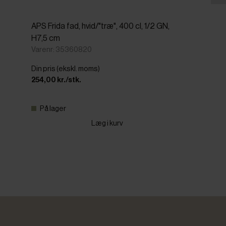
APS Frida fad, hvid/"træ", 400 cl, 1/2 GN,
H7,5 cm
Varenr: 35360820
Din pris (ekskl. moms)
254,00 kr./stk.
På lager
Læg i kurv