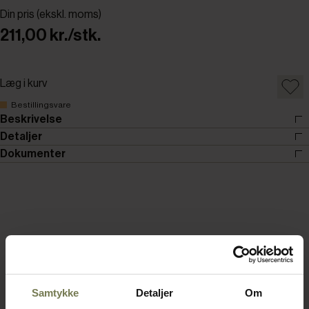
Din pris (ekskl. moms)
211,00 kr./stk.
Læg i kurv
Bestillingsvare
Beskrivelse
Detaljer
Dokumenter
Samtykke
Detaljer
Om