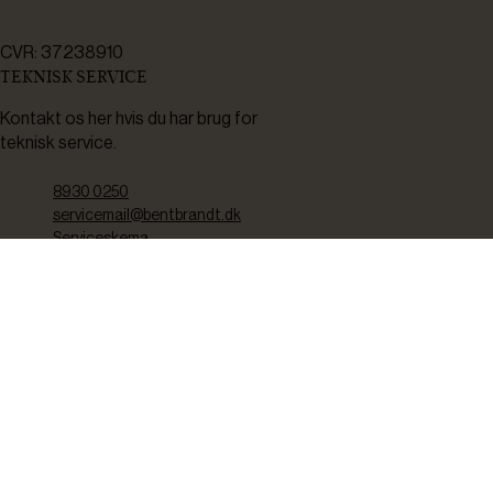
CVR: 37238910
TEKNISK SERVICE
Kontakt os her hvis du har brug for
teknisk service.
8930 0250
servicemail@bentbrandt.dk
Serviceskema
FØLG OS
BLIV INSPIRERET
2-4 gange om måneden udsender vi nyhedsbrev med f.eks.
produktnyheder, gode tilbud samt tips og tricks til din hverdag.