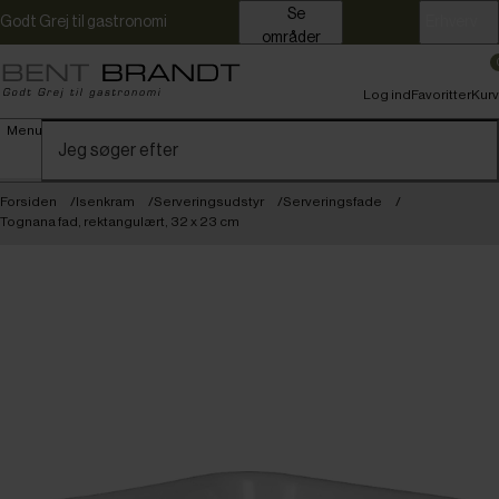
Se
Godt Grej til gastronomi
Erhverv
områder
Log ind
Favoritter
Kurv
Menu
Forsiden
Isenkram
Serveringsudstyr
Serveringsfade
Tognana fad, rektangulært, 32 x 23 cm