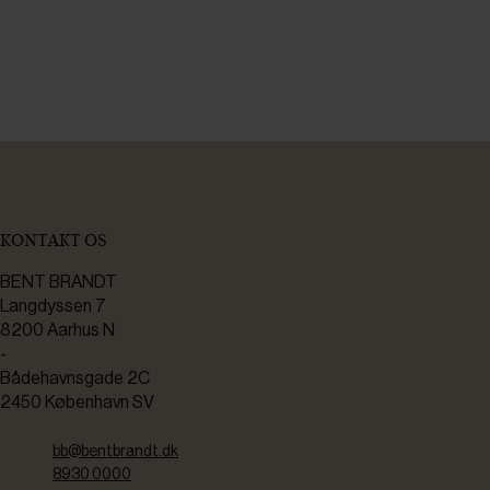
KONTAKT OS
BENT BRANDT
Langdyssen 7
8200 Aarhus N
-
Bådehavnsgade 2C
2450 København SV
bb@bentbrandt.dk
8930 0000