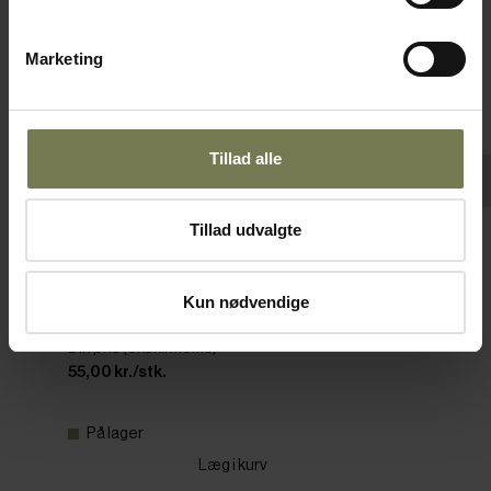
Marketing
Tillad alle
Pakker af 6 stk.
Tillad udvalgte
Tognana cappuccinokop, 28 cl
Varenr: 11070128
Kun nødvendige
Din pris (ekskl. moms)
55,00 kr./stk.
På lager
Læg i kurv