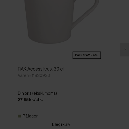
Pakker af 12 stk.
RAK Access krus, 30 cl
Varenr: 11830930
Din pris (ekskl. moms)
27,95 kr./stk.
På lager
Læg i kurv