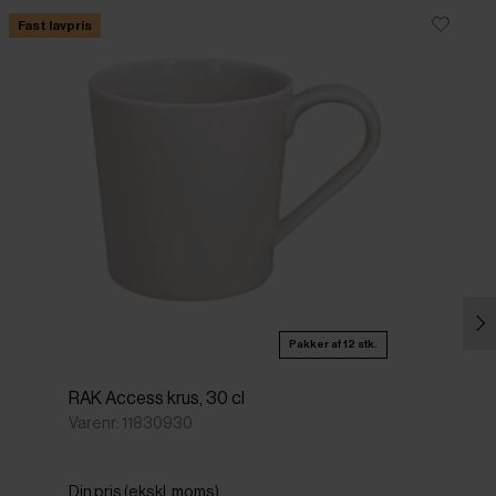
Fast lavpris
Pakker af 12 stk.
RAK Access krus, 30 cl
Varenr: 11830930
Din pris (ekskl. moms)