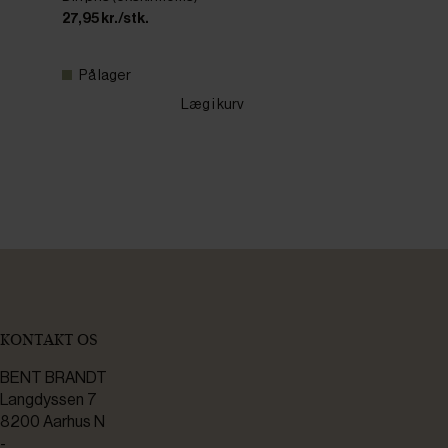
27,95 kr./stk.
På lager
Læg i kurv
KONTAKT OS
BENT BRANDT
Langdyssen 7
8200 Aarhus N
-