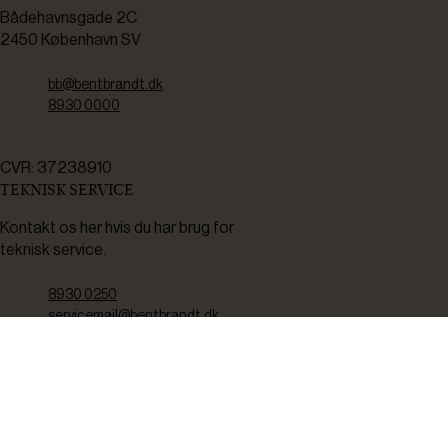
Bådehavnsgade 2C
2450 København SV
bb@bentbrandt.dk
8930 0000
CVR: 37238910
TEKNISK SERVICE
Kontakt os her hvis du har brug for
teknisk service.
8930 0250
servicemail@bentbrandt.dk
Serviceskema
FØLG OS
BLIV INSPIRERET