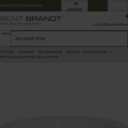
Se
Godt Grej til gastronomi
Erhverv
områder
Log ind
Favoritter
Kurv
Menu
Forsiden
Isenkram
Borddækning
Service
Portionsskåle
RAK Access ymerskål, 35 cl, ø16 cm