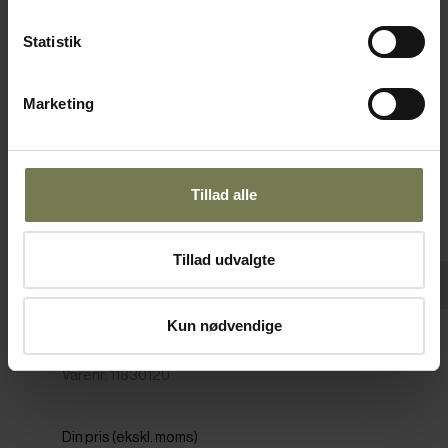
Fast lavpris
Statistik
Marketing
Tillad alle
Tillad udvalgte
Pakker af 12 stk.
Kun nødvendige
RAK Access kop, 20 cl
Varenr: 11830120
Din pris (ekskl. moms)