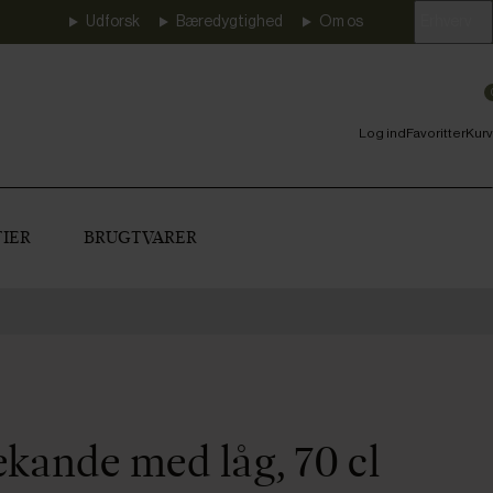
Udforsk
Bæredygtighed
Om os
Erhverv
Log ind
Favoritter
Kurv
IER
BRUGTVARER
ekande med låg, 70 cl