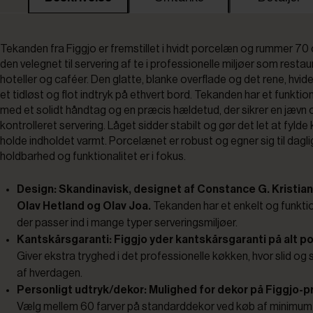
Tekanden fra Figgjo er fremstillet i hvidt porcelæn og rummer 70 cl
den velegnet til servering af te i professionelle miljøer som restau
hoteller og caféer. Den glatte, blanke overflade og det rene, hvide
et tidløst og flot indtryk på ethvert bord. Tekanden har et funktio
med et solidt håndtag og en præcis hældetud, der sikrer en jævn 
kontrolleret servering. Låget sidder stabilt og gør det let at fyld
holde indholdet varmt. Porcelænet er robust og egner sig til dagli
holdbarhed og funktionalitet er i fokus.
Design: Skandinavisk, designet af Constance G. Kristia
Olav Hetland og Olav Joa.
Tekanden har et enkelt og funktio
der passer ind i mange typer serveringsmiljøer.
Kantskårsgaranti: Figgjo yder kantskårsgaranti på alt p
Giver ekstra tryghed i det professionelle køkken, hvor slid og 
af hverdagen.
Personligt udtryk/dekor: Mulighed for dekor på Figgjo-p
Vælg mellem 60 farver på standarddekor ved køb af minimum 