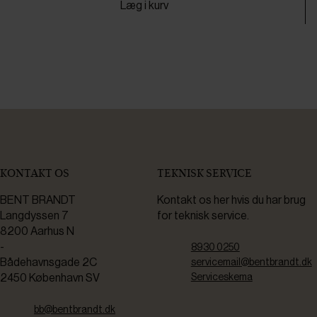
Læg i kurv
KONTAKT OS
TEKNISK SERVICE
BENT BRANDT
Kontakt os her hvis du har brug
Langdyssen 7
for teknisk service.
8200 Aarhus N
-
8930 0250
Bådehavnsgade 2C
servicemail@bentbrandt.dk
2450 København SV
Serviceskema
bb@bentbrandt.dk