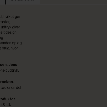
, hvilket gør
ranter,
 udtryk giver
nelt design
og
e kanden op og
g brug, hvor
nsen, Jens
nelt udtryk,
orcelæn.
stød er en del
rodukter.
48 stk.,