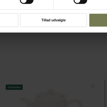
sætte et
Tillad udvalgte
Omtanke