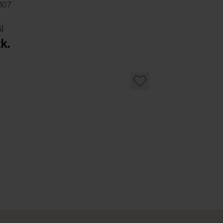
107
s)
k.