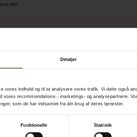
kor eller
Detaljer
praktiske
neutral, så
gnet er
asse vores indhold og til at analysere vores trafik. Vi deler også
oa, hvilket
ed vores recommendations-, marketings- og analysepartnere. Vo
lumen på 70
ger, som de har indsamlet fra din brug af deres tjenester.
Den stabile
gjo tilbyder
Funktionelle
Statistik
 Figgjo,
g. Kontakt