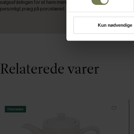
salgsafdelingen for at høre mere om dekor og muligheder for at 
personligt præg på porcelænet.
Kun nødvendige
Relaterede varer
Omtanke