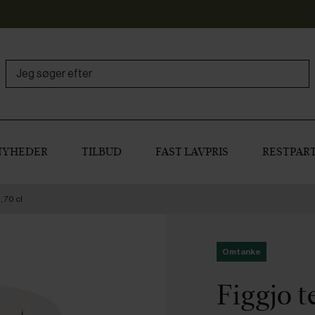
NYHEDER
TILBUD
FAST LAVPRIS
RESTPART
 70 cl
Omtanke
Figgjo t