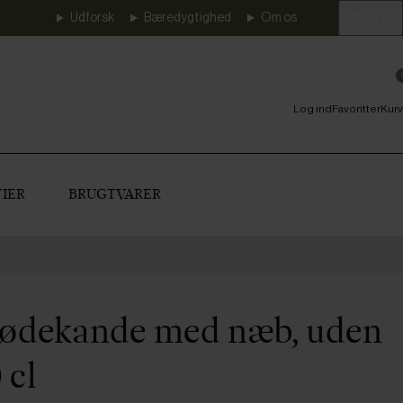
Udforsk
Bæredygtighed
Om os
Erhverv
Log ind
Favoritter
Kurv
IER
BRUGTVARER
flødekande med næb, uden
 cl