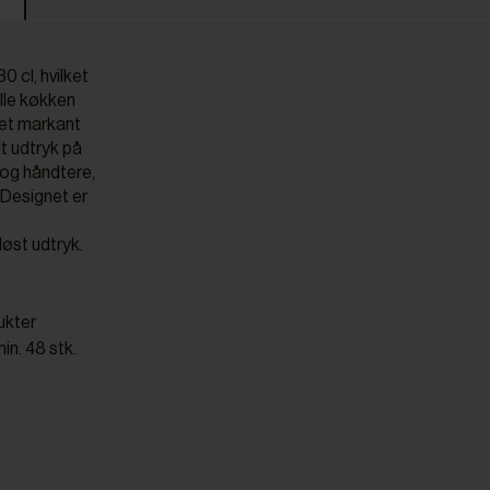
0 cl, hvilket
elle køkken
d et markant
t udtryk på
 og håndtere,
 Designet er
løst udtryk.
ukter
n. 48 stk.