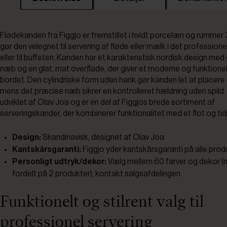
Flødekanden fra Figgjo er fremstillet i hvidt porcelæn og rummer 3
gør den velegnet til servering af fløde eller mælk i det profession
eller til buffeten. Kanden har et karakteristisk nordisk design me
næb og en glat, mat overflade, der giver et moderne og funktionel
bordet. Den cylindriske form uden hank gør kanden let at placere
mens det præcise næb sikrer en kontrolleret hældning uden spild.
udviklet af Olav Joa og er en del af Figgjos brede sortiment af
serveringskander, der kombinerer funktionalitet med et flot og tid
Design:
Skandinavisk, designet af Olav Joa
Kantskårsgaranti:
Figgjo yder kantskårsgaranti på alle prod
Personligt udtryk/dekor:
Vælg mellem 60 farver og dekor (mi
fordelt på 2 produkter); kontakt salgsafdelingen
Funktionelt og stilrent valg til
professionel servering