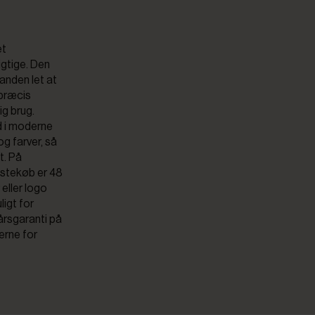
et
igtige. Den
anden let at
 præcis
ig brug.
d i moderne
og farver, så
t. På
dstekøb er 48
 eller logo
ligt for
årsgaranti på
erne for