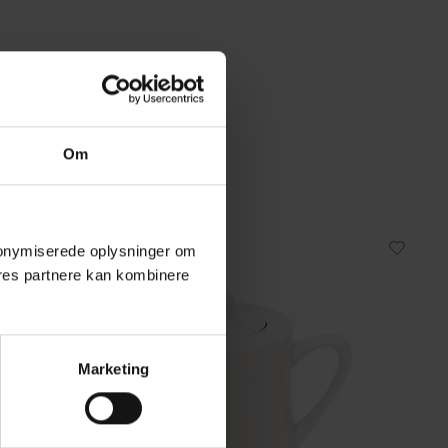
Om
 anonymiserede oplysninger om
Omtanke
res partnere kan kombinere
Marketing