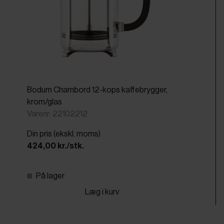
Bodum Chambord 12-kops kaffebrygger,
krom/glas
Varenr: 22102212
Din pris (ekskl. moms)
424,00 kr./stk.
På lager
Læg i kurv