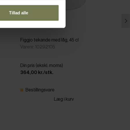
Tillad alle
Figgjo tekande med låg, 45 cl
Varenr: 10292105
Din pris (ekskl. moms)
364,00 kr./stk.
Bestillingsvare
Læg i kurv