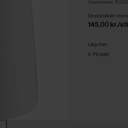
Varenummer: 1029
Din pris (ekskl. mom
145,00 kr./st
Læg i kurv
På lager
r