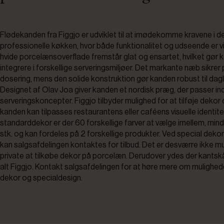
Flødekanden fra Figgjo er udviklet til at imødekomme kravene i d
professionelle køkken, hvor både funktionalitet og udseende er v
hvide porcelænsoverflade fremstår glat og ensartet, hvilket gør k
integrere i forskellige serveringsmiljøer. Det markante næb sikrer
dosering, mens den solide konstruktion gør kanden robust til dagl
Designet af Olav Joa giver kanden et nordisk præg, der passer in
serveringskoncepter. Figgjo tilbyder mulighed for at tilføje dekor 
kanden kan tilpasses restaurantens eller caféens visuelle identite
standarddekor er der 60 forskellige farver at vælge imellem, min
stk. og kan fordeles på 2 forskellige produkter. Ved special dekor
kan salgsafdelingen kontaktes for tilbud. Det er desværre ikke mu
private at tilkøbe dekor på porcelæn. Derudover ydes der kantsk
alt Figgjo. Kontakt salgsafdelingen for at høre mere om mulighed
dekor og specialdesign.