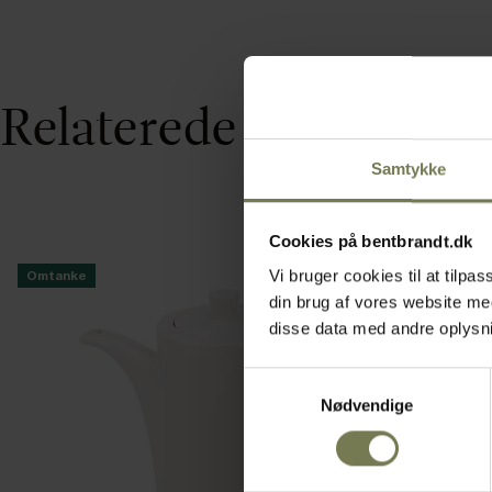
Relaterede varer
Samtykke
Cookies på bentbrandt.dk
Vi bruger cookies til at tilp
Omtanke
din brug af vores website m
disse data med andre oplysnin
Samtykkevalg
Nødvendige