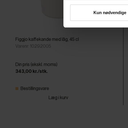
Kun nødvendige
Figgjo kaffekande med låg, 45 cl
Varenr: 10292005
Din pris (ekskl. moms)
343,00 kr./stk.
Bestillingsvare
Læg i kurv