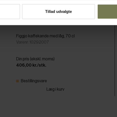
Tillad udvalgte
Figgjo kaffekande med låg, 70 cl
Varenr: 10292007
Din pris (ekskl. moms)
406,00 kr./stk.
Bestillingsvare
Læg i kurv