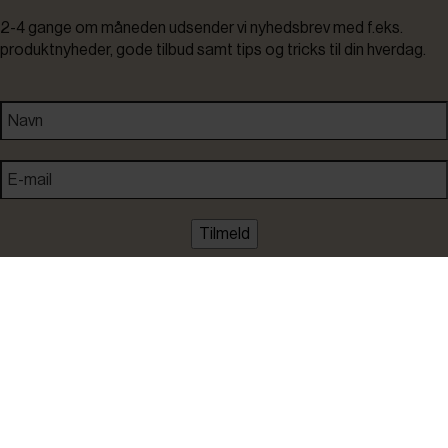
2-4 gange om måneden udsender vi nyhedsbrev med f.eks.
produktnyheder, gode tilbud samt tips og tricks til din hverdag.
Tilmeld
Ved tilmelding accepterer du at modtage nyheder, inspiration,
informationer og tilbud på varer inden for vores sortiment på e-
mail. Samtidig accepterer du persondatapolitikken. Du kan altid
framelde dig igen.