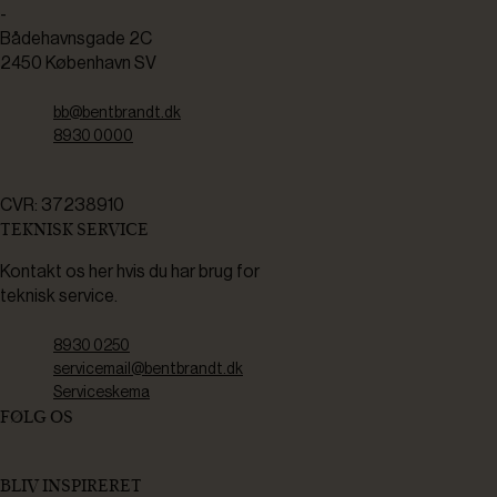
-
Bådehavnsgade 2C
2450 København SV
bb@bentbrandt.dk
8930 0000
CVR: 37238910
TEKNISK SERVICE
Kontakt os her hvis du har brug for
teknisk service.
8930 0250
servicemail@bentbrandt.dk
Serviceskema
FØLG OS
BLIV INSPIRERET