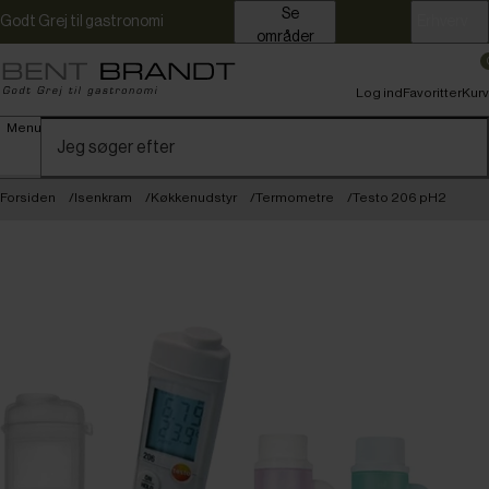
Se
Godt Grej til gastronomi
Erhverv
områder
Log ind
Favoritter
Kurv
Menu
Forsiden
Isenkram
Køkkenudstyr
Termometre
Testo 206 pH2