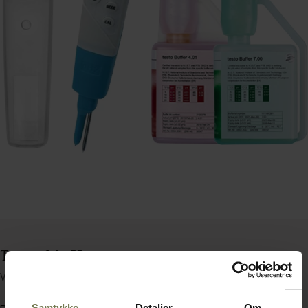
Testo 206 pH2
Varenummer: 55884272
Samtykke
Detaljer
Om