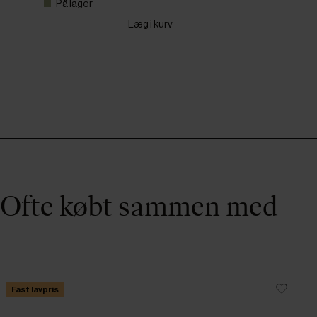
På lager
Læg i kurv
Ofte købt sammen med
Fast lavpris