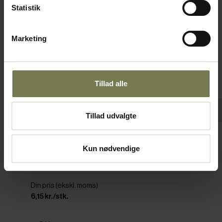
Statistik
Marketing
Tillad alle
Tillad udvalgte
Pakker af 10 stk.
Weck låg til Weck patentglas ø6 cm
Kun nødvendige
Varenr: 22895906
Din pris (ekskl. moms)
6,15 kr./stk.