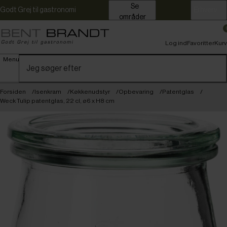
Se
Godt Grej til gastronomi
Erhverv
områder
Log ind
Favoritter
Kurv
Menu
Forsiden
Isenkram
Køkkenudstyr
Opbevaring
Patentglas
Weck Tulip patentglas, 22 cl, ø6 x H8 cm