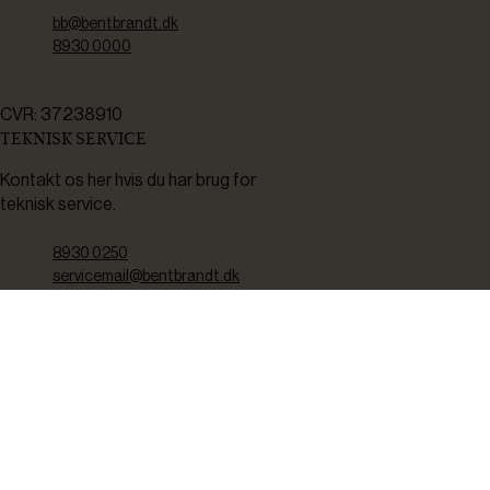
bb@bentbrandt.dk
8930 0000
CVR: 37238910
TEKNISK SERVICE
Kontakt os her hvis du har brug for
teknisk service.
8930 0250
servicemail@bentbrandt.dk
Serviceskema
FØLG OS
BLIV INSPIRERET
2-4 gange om måneden udsender vi nyhedsbrev med f.eks.
produktnyheder, gode tilbud samt tips og tricks til din hverdag.