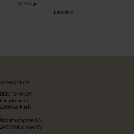
På lager
Læg i kurv
KONTAKT OS
BENT BRANDT
Langdyssen 7
8200 Aarhus N
-
Bådehavnsgade 2C
2450 København SV