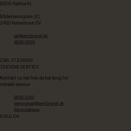
8200 Aarhus N
-
Bådehavnsgade 2C
2450 København SV
bb@bentbrandt.dk
8930 0000
CVR: 37238910
TEKNISK SERVICE
Kontakt os her hvis du har brug for
teknisk service.
8930 0250
servicemail@bentbrandt.dk
Serviceskema
FØLG OS