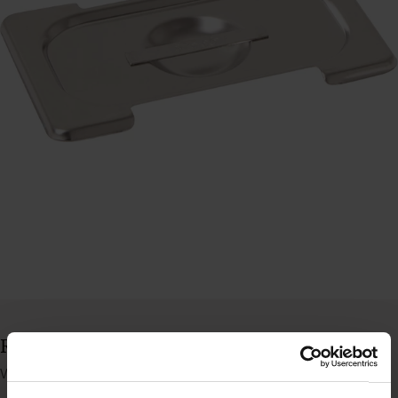
Rieber låg til 1/9 GN kantine med håndtag
Varenummer: 42652003