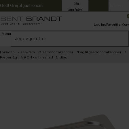
Se
Godt Grej til gastronomi
Erhverv
områder
Log ind
Favoritter
Kurv
Menu
Forsiden
Isenkram
Gastronormkantiner
Låg til gastronormkantiner
Rieber låg til 1/9 GN kantine med håndtag