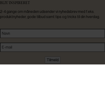
BLIV INSPIRERET
2-4 gange om måneden udsender vi nyhedsbrev med f.eks.
produktnyheder, gode tilbud samt tips og tricks til din hverdag.
Tilmeld
Ved tilmelding accepterer du at modtage nyheder, inspiration,
informationer og tilbud på varer inden for vores sortiment på e-
mail. Samtidig accepterer du persondatapolitikken. Du kan altid
framelde dig igen.