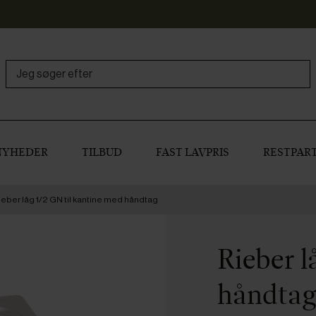
NYHEDER
TILBUD
FAST LAVPRIS
RESTPART
ieber låg 1/2 GN til kantine med håndtag
Rieber l
håndta