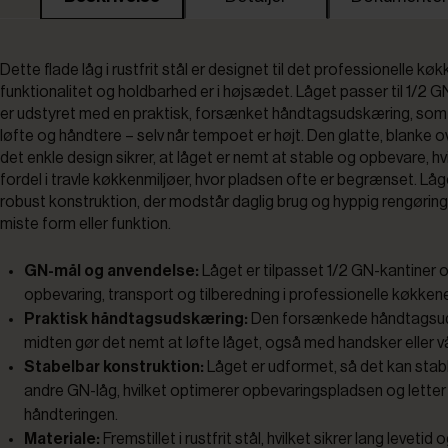
Dette flade låg i rustfrit stål er designet til det professionelle køk
funktionalitet og holdbarhed er i højsædet. Låget passer til 1/2 
er udstyret med en praktisk, forsænket håndtagsudskæring, som g
løfte og håndtere – selv når tempoet er højt. Den glatte, blanke 
det enkle design sikrer, at låget er nemt at stable og opbevare, hvi
fordel i travle køkkenmiljøer, hvor pladsen ofte er begrænset. Låg
robust konstruktion, der modstår daglig brug og hyppig rengøring
miste form eller funktion.
GN-mål og anvendelse:
Låget er tilpasset 1/2 GN-kantiner og
opbevaring, transport og tilberedning i professionelle køkkene
Praktisk håndtagsudskæring:
Den forsænkede håndtagsud
midten gør det nemt at løfte låget, også med handsker eller 
Stabelbar konstruktion:
Låget er udformet, så det kan sta
andre GN-låg, hvilket optimerer opbevaringspladsen og letter
håndteringen.
Materiale:
Fremstillet i rustfrit stål, hvilket sikrer lang levetid 