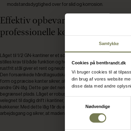
modstandsdygtighed over for slid og korrosion.
Effektiv opbevaring og håndterin
professionelle køkken
Samtykke
Låget til 1/2 GN-kantiner er et solidt valg til professionelle køkken
stilles krav til både funktion og holdbarhed. Den glatte, sølvfarved
Cookies på bentbrandt.dk
rustfrit stål giver et rent og neutralt udtryk, der passer ind i ethve
Vi bruger cookies til at tilp
Den forsænkede håndtagsudskæring gør det let at løfte låget, m
din brug af vores website m
form og præcise kanter sikrer, at låget kan stables effektivt s
disse data med andre oplysnin
andre GN-låg. Dette gør det nemt at organisere og opbevare fler
begrænset plads. Låget er robust og tåler gentagen brug, hvilket 
Samtykkevalg
velegnet til daglig drift i kantiner, restauranter og andre professio
Nødvendige
køkkener. Med dette låg får du en praktisk løsning, der understøtt
arbejdsgang og sikrer, at maden opbevares sikkert og hygiejnisk.