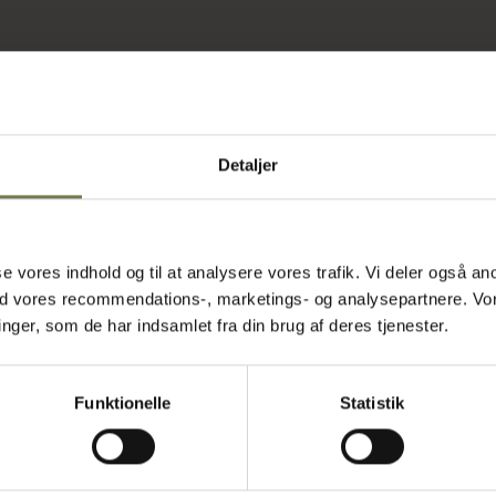
g i det
Detaljer
er, hvor der
e overflade i
rt køkkenmiljø.
asse vores indhold og til at analysere vores trafik. Vi deler også
ens den flade
ed vores recommendations-, marketings- og analysepartnere. Vo
ammen med
ger, som de har indsamlet fra din brug af deres tjenester.
e låg på
gør det
nelle
Funktionelle
Statistik
er en effektiv