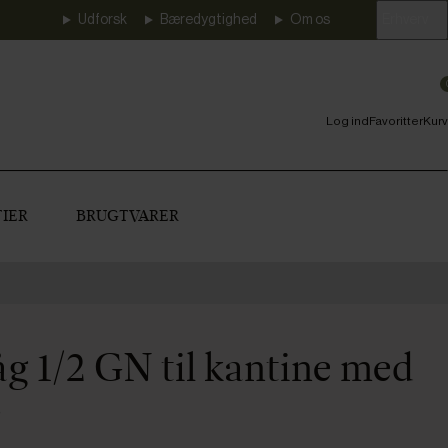
Udforsk
Bæredygtighed
Om os
Erhverv
Log ind
Favoritter
Kurv
IER
BRUGTVARER
åg 1/2 GN til kantine med
g