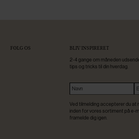
FØLG OS
BLIV INSPIRERET
2-4 gange om måneden udsender 
tips og tricks til din hverdag.
Ved tilmelding accepterer du at 
inden for vores sortiment på e-m
framelde dig igen.