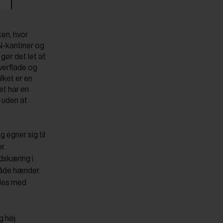
ken, hvor
GN-kantiner og
ør det let at
overflade og
lket er en
et har en
 uden at
 egner sig til
r.
skæring i
våde hænder.
bles med
og høj