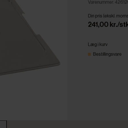
Varenummer: 4261
Din pris (ekskl. mom
241,00 kr./stk
Læg i kurv
Bestillingsvare
r