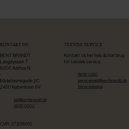
KONTAKT OS
TEKNISK SERVICE
BENT BRANDT
Kontakt os her hvis du har brug
Langdyssen 7
for teknisk service.
8200 Aarhus N
-
8930 0250
Bådehavnsgade 2C
servicemail@bentbrandt.dk
2450 København SV
Serviceskema
bb@bentbrandt.dk
8930 0000
CVR: 37238910