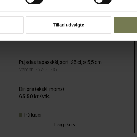
Tillad udvalgte
Pujadas tapasskål, sort, 25 cl, ø15,5 cm
Varenr: 35706315
Din pris (ekskl. moms)
65,50 kr./stk.
På lager
Læg i kurv