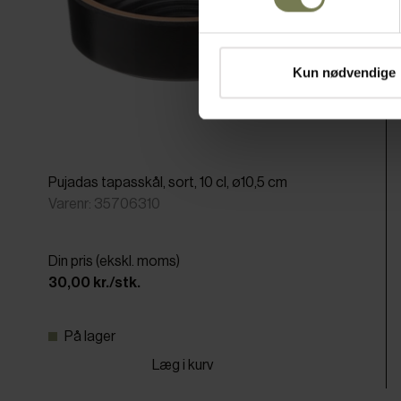
Kun nødvendige
Pujadas tapasskål, sort, 10 cl, ø10,5 cm
Varenr: 35706310
Din pris (ekskl. moms)
30,00 kr./stk.
På lager
Læg i kurv