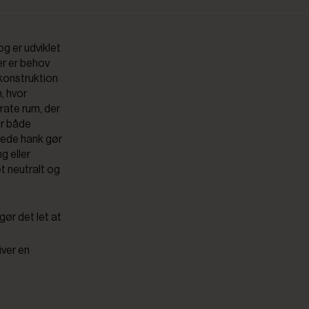
og er udviklet
er er behov
 konstruktion
, hvor
arate rum, der
or både
rede hank gør
g eller
et neutralt og
gør det let at
iver en