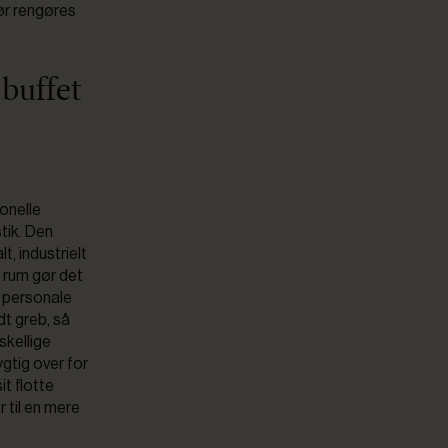
ør rengøres
 buffet
ionelle
stik. Den
t, industrielt
e rum gør det
g personale
dt greb, så
skellige
gtig over for
it flotte
 til en mere