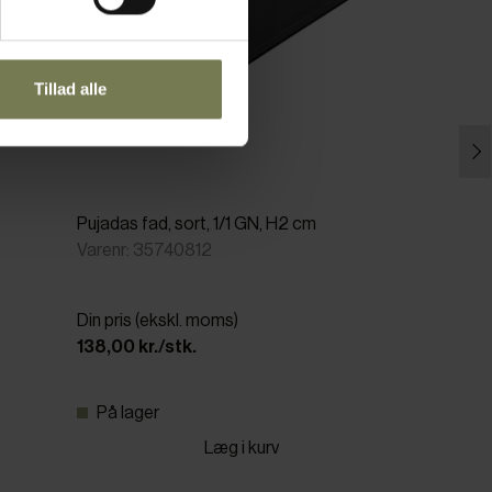
Tillad alle
Pujadas fad, sort, 1/1 GN, H2 cm
Varenr: 35740812
Din pris (ekskl. moms)
138,00 kr./stk.
På lager
Læg i kurv