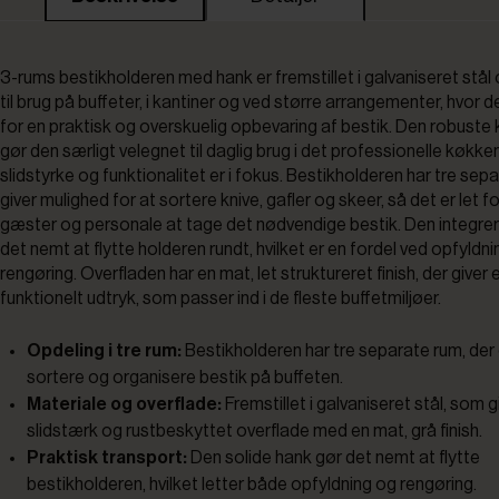
3-rums bestikholderen med hank er fremstillet i galvaniseret stål 
til brug på buffeter, i kantiner og ved større arrangementer, hvor d
for en praktisk og overskuelig opbevaring af bestik. Den robuste
gør den særligt velegnet til daglig brug i det professionelle køkken
slidstyrke og funktionalitet er i fokus. Bestikholderen har tre sep
giver mulighed for at sortere knive, gafler og skeer, så det er let f
gæster og personale at tage det nødvendige bestik. Den integre
det nemt at flytte holderen rundt, hvilket er en fordel ved opfyldnin
rengøring. Overfladen har en mat, let struktureret finish, der giver 
funktionelt udtryk, som passer ind i de fleste buffetmiljøer.
Opdeling i tre rum:
Bestikholderen har tre separate rum, der 
sortere og organisere bestik på buffeten.
Materiale og overflade:
Fremstillet i galvaniseret stål, som g
slidstærk og rustbeskyttet overflade med en mat, grå finish.
Praktisk transport:
Den solide hank gør det nemt at flytte
bestikholderen, hvilket letter både opfyldning og rengøring.