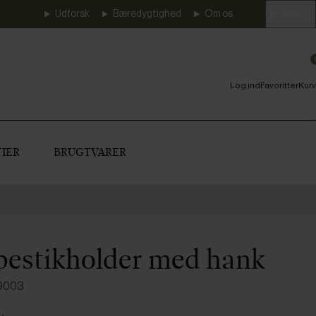
Udforsk
Bæredygtighed
Om os
Erhverv
Log ind
Favoritter
Kurv
IER
BRUGTVARER
bestikholder med hank
9003