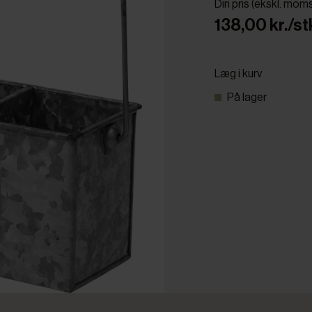
Din pris (ekskl. mom
138,00 kr./st
Læg i kurv
På lager