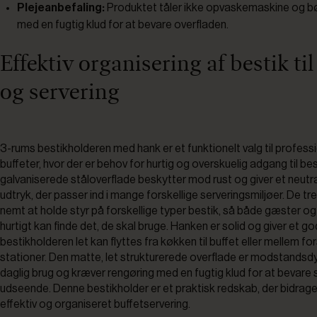
Plejeanbefaling:
Produktet tåler ikke opvaskemaskine og b
med en fugtig klud for at bevare overfladen.
Effektiv organisering af bestik til
og servering
3-rums bestikholderen med hank er et funktionelt valg til profess
buffeter, hvor der er behov for hurtig og overskuelig adgang til be
galvaniserede ståloverflade beskytter mod rust og giver et neutral
udtryk, der passer ind i mange forskellige serveringsmiljøer. De tr
nemt at holde styr på forskellige typer bestik, så både gæster o
hurtigt kan finde det, de skal bruge. Hanken er solid og giver et go
bestikholderen let kan flyttes fra køkken til buffet eller mellem for
stationer. Den matte, let strukturerede overflade er modstandsdy
daglig brug og kræver rengøring med en fugtig klud for at bevare s
udseende. Denne bestikholder er et praktisk redskab, der bidrager
effektiv og organiseret buffetservering.