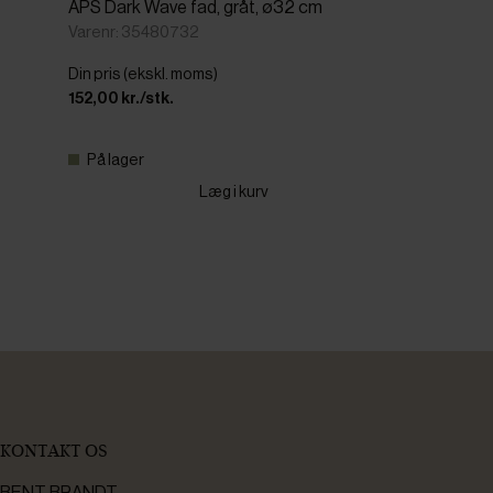
APS Dark Wave fad, gråt, ø32 cm
Varenr: 35480732
Din pris (ekskl. moms)
152,00 kr./stk.
På lager
Læg i kurv
KONTAKT OS
BENT BRANDT