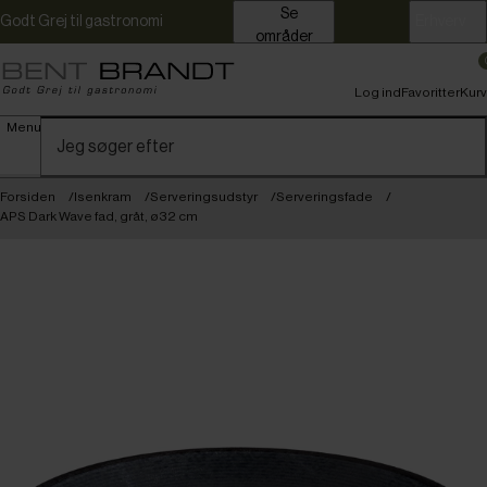
Se
Godt Grej til gastronomi
Erhverv
områder
Log ind
Favoritter
Kurv
Menu
Forsiden
Isenkram
Serveringsudstyr
Serveringsfade
APS Dark Wave fad, gråt, ø32 cm