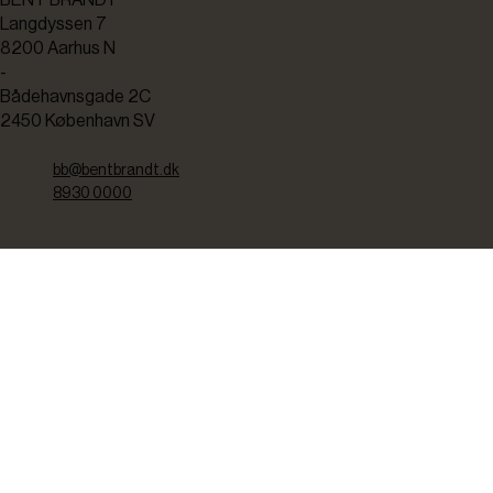
Langdyssen 7
8200 Aarhus N
-
Bådehavnsgade 2C
2450 København SV
bb@bentbrandt.dk
8930 0000
CVR: 37238910
TEKNISK SERVICE
Kontakt os her hvis du har brug for
teknisk service.
8930 0250
servicemail@bentbrandt.dk
Serviceskema
FØLG OS