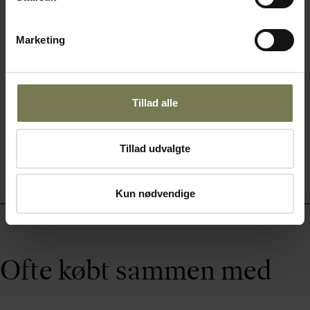
Din pris (ekskl. moms)
362,00 kr./stk.
Marketing
På lager
Læg i kurv
Tillad alle
Tillad udvalgte
Kun nødvendige
Ofte købt sammen med