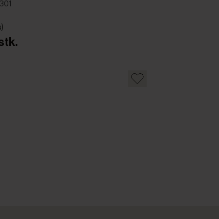
301
s)
stk.