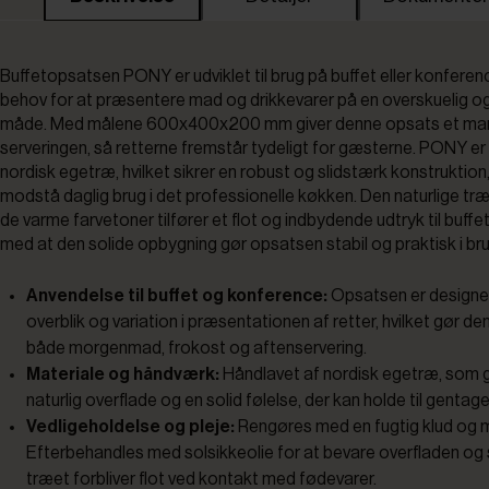
Buffetopsatsen PONY er udviklet til brug på buffet eller konferenc
behov for at præsentere mad og drikkevarer på en overskuelig 
måde. Med målene 600x400x200 mm giver denne opsats et marka
serveringen, så retterne fremstår tydeligt for gæsterne. PONY er
nordisk egetræ, hvilket sikrer en robust og slidstærk konstruktion
modstå daglig brug i det professionelle køkken. Den naturlige tr
de varme farvetoner tilfører et flot og indbydende udtryk til buffe
med at den solide opbygning gør opsatsen stabil og praktisk i bru
Anvendelse til buffet og konference:
Opsatsen er designet
overblik og variation i præsentationen af retter, hvilket gør den
både morgenmad, frokost og aftenservering.
Materiale og håndværk:
Håndlavet af nordisk egetræ, som gi
naturlig overflade og en solid følelse, der kan holde til gentag
Vedligeholdelse og pleje:
Rengøres med en fugtig klud og 
Efterbehandles med solsikkeolie for at bevare overfladen og s
træet forbliver flot ved kontakt med fødevarer.