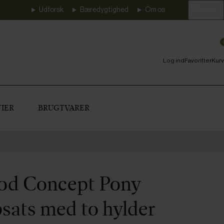
Udforsk
Bæredygtighed
Om os
Erhverv
Log ind
Favoritter
Kurv
IER
BRUGTVARER
od Concept Pony
sats med to hylder