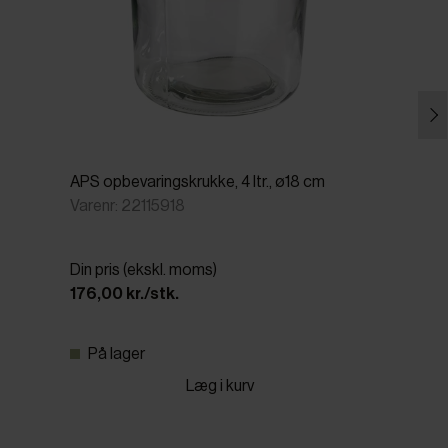
APS opbevaringskrukke, 4 ltr., ø18 cm
Varenr: 22115918
Din pris (ekskl. moms)
176,00 kr./stk.
På lager
Læg i kurv