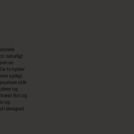
sionelle
t, naturligt
tsen en
De to hylder
eres synligt
 opsatsen står
utiner og
 træet flot og
iv og
d i designet.