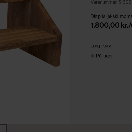
Varenummer: 51606
Din pris (ekskl. mom
1.800,00 kr./
Læg i kurv
På lager
r