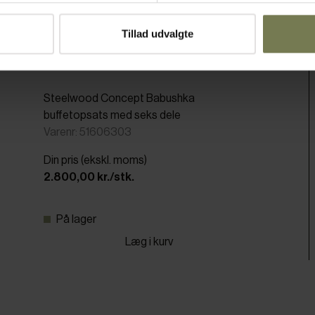
Tillad udvalgte
Steelwood Concept Babushka
buffetopsats med seks dele
Varenr: 51606303
Din pris (ekskl. moms)
2.800,00 kr./stk.
På lager
Læg i kurv