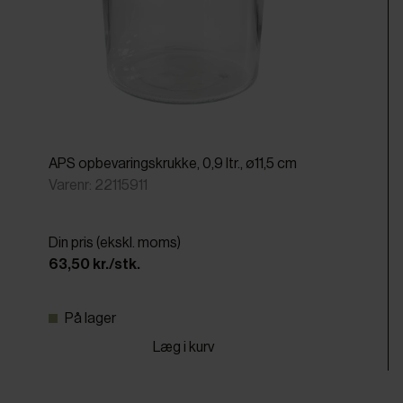
APS opbevaringskrukke, 0,9 ltr., ø11,5 cm
Varenr: 22115911
Din pris (ekskl. moms)
63,50 kr./stk.
På lager
Læg i kurv