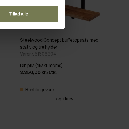
Tillad alle
Steelwood Concept buffetopsats med
stativ og tre hylder
Varenr: 51606304
Din pris (ekskl. moms)
3.350,00 kr./stk.
Bestillingsvare
Læg i kurv