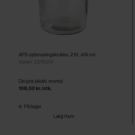
APS opbevaringskrukke, 2 ltr., ø14 cm
Varenr: 22115914
Din pris (ekskl. moms)
108,00 kr./stk.
På lager
Læg i kurv