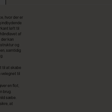
e, hvor der er
og indbydende
nt løft til
 håndlavet af
, der kan
æstruktur og
ten, samtidig
g.
 til at skabe
 velegnet til
ver en flot,
en brug.
mild sæbe.
ikre, at