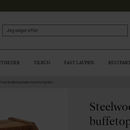
NYHEDER
TILBUD
FAST LAVPRIS
RESTPART
ony buffetopsats med to hylder
Steelwo
buffetop