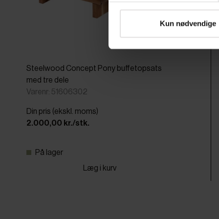
Kun nødvendige
Steelwood Concept Pony buffetopsats
med tre dele
Varenr: 51606302
Din pris (ekskl. moms)
2.000,00 kr./stk.
På lager
Læg i kurv