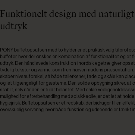
Funktionelt design med naturligt
udtryk
PONY buffetopsatsen med to hylder er et praktisk valg til profes
buffeter, hvor der ønskes en kombination af funktionalitet og et flo
udtryk. Den håndlavede konstruktion i nordisk egetræ giver opsa
tydelig tekstur og varme, som fremhæver madens præsentation. 
skaber niveauforskel, så både tallerkener, fade og skåle kan plac
og let tilgængeligt for gæsterne. Den solide opbygning sikrer, at
stabilt, selv når den er fuldt belastet. Med enkle vedligeholdelsesr
mulighed for efterbehandling med solsikkeolie, er det let at holde
hygiejnisk. Buffetopsatsen er et redskab, der bidrager til en effekt
overskuelig servering, hvor både funktion og udseende er tænkt in