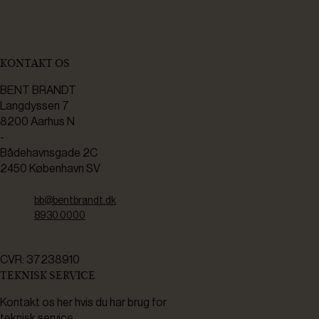
KONTAKT OS
BENT BRANDT
Langdyssen 7
8200 Aarhus N
-
Bådehavnsgade 2C
2450 København SV
bb@bentbrandt.dk
8930 0000
CVR: 37238910
TEKNISK SERVICE
Kontakt os her hvis du har brug for
teknisk service.