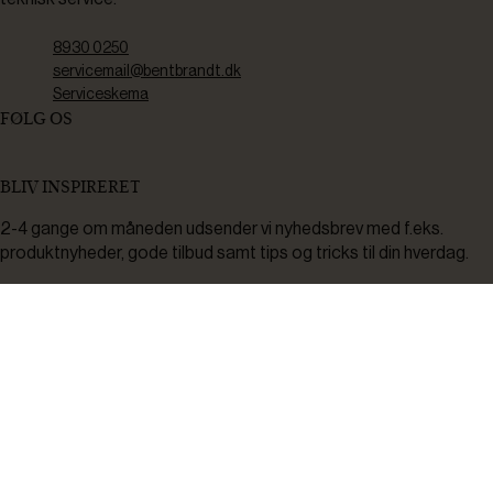
8930 0250
servicemail@bentbrandt.dk
Serviceskema
FØLG OS
BLIV INSPIRERET
2-4 gange om måneden udsender vi nyhedsbrev med f.eks.
produktnyheder, gode tilbud samt tips og tricks til din hverdag.
Tilmeld