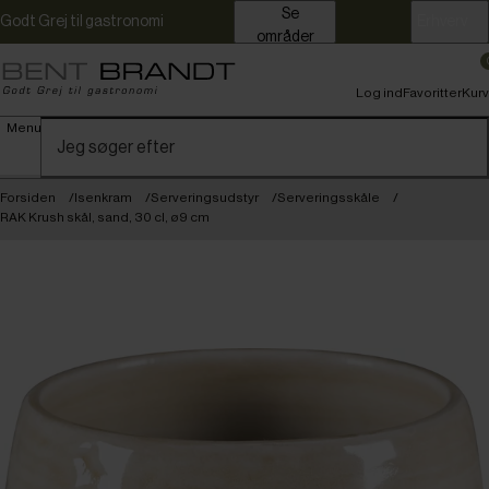
Se
Godt Grej til gastronomi
Erhverv
områder
Log ind
Favoritter
Kurv
Menu
Forsiden
Isenkram
Serveringsudstyr
Serveringsskåle
RAK Krush skål, sand, 30 cl, ø9 cm