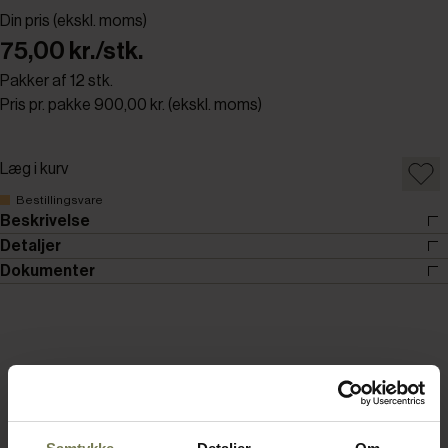
Din pris (ekskl. moms)
75,00 kr./stk.
Pakker af 12 stk.
Pris pr. pakke 900,00 kr. (ekskl. moms)
Læg i kurv
Bestillingsvare
Beskrivelse
Detaljer
Dokumenter