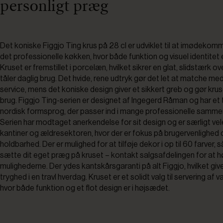
personligt præg
Det koniske Figgjo Ting krus på 28 cl er udviklet til at imødeko
det professionelle køkken, hvor både funktion og visuel identitet e
Kruset er fremstillet i porcelæn, hvilket sikrer en glat, slidstærk ov
tåler daglig brug. Det hvide, rene udtryk gør det let at matche me
service, mens det koniske design giver et sikkert greb og gør kruse
brug. Figgjo Ting-serien er designet af Ingegerd Råman og har et t
nordisk formsprog, der passer ind i mange professionelle samm
Serien har modtaget anerkendelse for sit design og er særligt vele
kantiner og ældresektoren, hvor der er fokus på brugervenlighed 
holdbarhed. Der er mulighed for at tilføje dekor i op til 60 farver, 
sætte dit eget præg på kruset – kontakt salgsafdelingen for at 
mulighederne. Der ydes kantskårsgaranti på alt Figgjo, hvilket giv
tryghed i en travl hverdag. Kruset er et solidt valg til servering af 
hvor både funktion og et flot design er i højsædet.