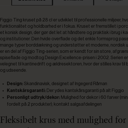
Figgjo Ting kruset på 28 cl er udviklet til professionelle miljøer, hv
funktionalitet og holdbarhed er i fokus. Kruset er fremstillet i po
et konisk design, der gør det let at håndtere og praktisk i brug i ka
og institutioner. Den hvide overflade og det enkle formsprog passe
mange typer borddækning og understøtter et moderne, nordisk u
er en del af Figgjo Ting-serien, som er kendt for sin store, afgræ
spiseflade og modtog Design Excellence-prisen i 2002. Serien er
velegnet til kantinedrift og ældresektoren, hvor der stilles krav til
og udseende.
Design:
Skandinavisk, designet af Ingegerd Råman
Kantskårsgaranti:
Der ydes kantskårsgaranti på alt Figgjo
Personligt udtryk/dekor:
Mulighed for dekor i 60 farver (min.
fordelt på 2 produkter); kontakt salgsafdelingen
Fleksibelt krus med mulighed for