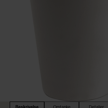
Beskrivelse
Omtanke
Detaljer