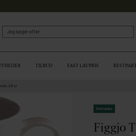
NYHEDER
TILBUD
FAST LAVPRIS
RESTPART
nisk, 28 cl
Omtanke
Figgjo T