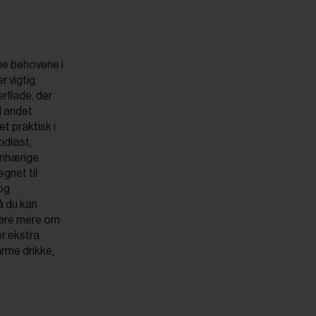
mme behovene i
r vigtig.
erflade, der
d andet
t praktisk i
idløst,
enhænge.
gnet til
og
så du kan
høre mere om
er ekstra
varme drikke,