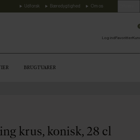
Udforsk
Bæredygtighed
Om os
Erhverv
Log ind
Favoritter
Kurv
IER
BRUGTVARER
ing krus, konisk, 28 cl