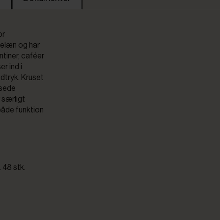
or
rcelæn og har
ntiner, caféer
r ind i
dtryk. Kruset
nsede
 særligt
 både funktion
 48 stk.