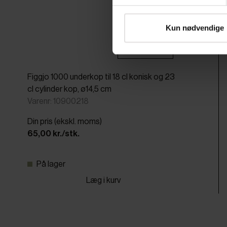
Kun nødvendige
Pakker af 6 stk.
Figgjo 1000 underkop til 18 cl konisk og 23
cl cylinder kop, ø14,5 cm
Varenr: 10900218
Din pris (ekskl. moms)
65,00 kr./stk.
På lager
Læg i kurv