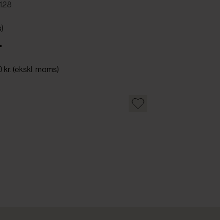
128
s)
.
 kr. (ekskl. moms)