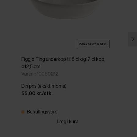
Pakker af 6 stk.
Figgjo Ting underkop til 8 cl og17 cl kop,
ø12,5 cm
Varenr: 10060212
Din pris (ekskl. moms)
55,00 kr./stk.
Bestillingsvare
Læg i kurv