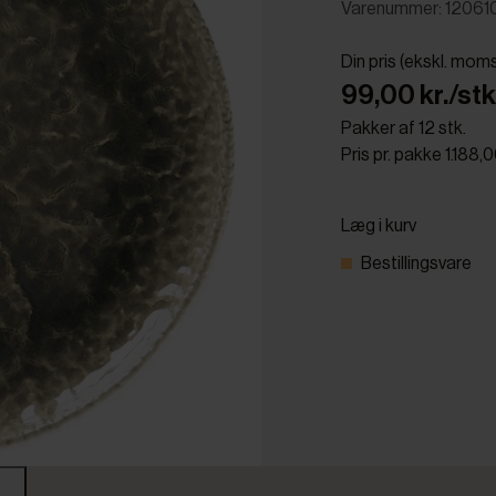
Varenummer: 12061
Din pris (ekskl. mom
99,00 kr./stk
Pakker af 12 stk.
Pris pr. pakke 1.188,
Læg i kurv
Bestillingsvare
r