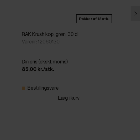
Pakker af 12 stk.
RAK Krush kop, grøn, 30 cl
Varenr: 12060130
Din pris (ekskl. moms)
85,00 kr./stk.
Bestillingsvare
Læg i kurv