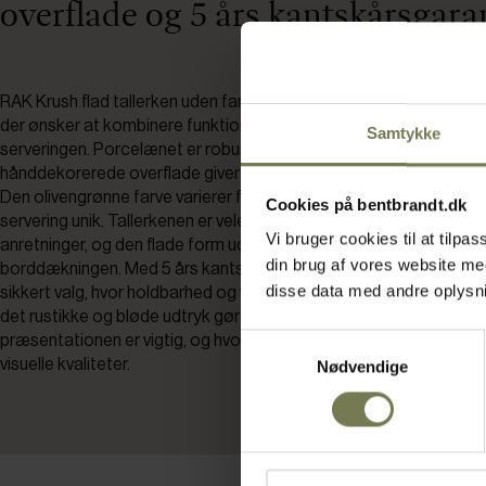
overflade og 5 års kantskårsgara
RAK Krush flad tallerken uden fane i olivenfarve er udviklet til prof
der ønsker at kombinere funktionalitet med et flot og personligt u
Samtykke
serveringen. Porcelænet er robust og egnet til daglig brug, mens 
hånddekorerede overflade giver tallerkenen et levende og naturl
Den olivengrønne farve varierer fra tallerken til tallerken, hvilket g
Cookies på bentbrandt.dk
servering unik. Tallerkenen er velegnet til både hovedretter og mi
Vi bruger cookies til at tilp
anretninger, og den flade form uden fane giver et moderne præg ti
din brug af vores website m
borddækningen. Med 5 års kantskårsgaranti på RAK Krush er tall
disse data med andre oplysnin
sikkert valg, hvor holdbarhed og visuel appel går hånd i hånd. Kom
det rustikke og bløde udtryk gør tallerkenen ideel til servering af r
Samtykkevalg
præsentationen er vigtig, og hvor tallerkenens udseende unders
visuelle kvaliteter.
Nødvendige