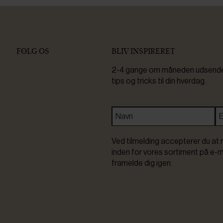
FØLG OS
BLIV INSPIRERET
2-4 gange om måneden udsender 
tips og tricks til din hverdag.
Ved tilmelding accepterer du at 
inden for vores sortiment på e-m
framelde dig igen.