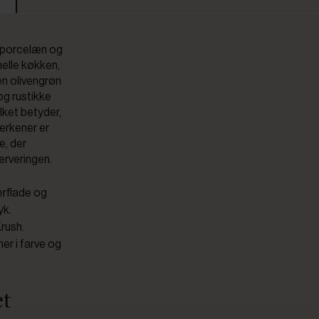
i porcelæn og
nelle køkken,
en olivengrøn
og rustikke
ilket betyder,
lerkener er
e, der
erveringen.
erflade og
yk.
rush.
er i farve og
et