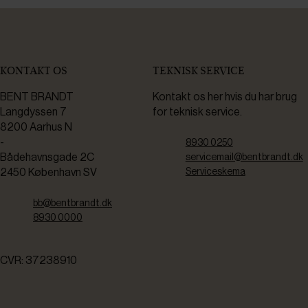
KONTAKT OS
TEKNISK SERVICE
BENT BRANDT
Kontakt os her hvis du har brug
Langdyssen 7
for teknisk service.
8200 Aarhus N
-
8930 0250
Bådehavnsgade 2C
servicemail@bentbrandt.dk
2450 København SV
Serviceskema
bb@bentbrandt.dk
8930 0000
CVR: 37238910