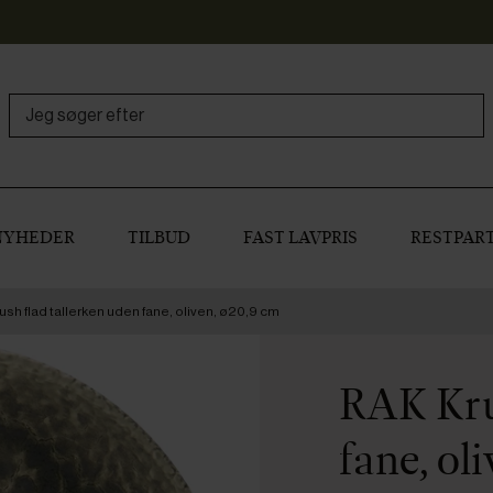
NYHEDER
TILBUD
FAST LAVPRIS
RESTPART
ush flad tallerken uden fane, oliven, ø20,9 cm
RAK Kru
fane, ol