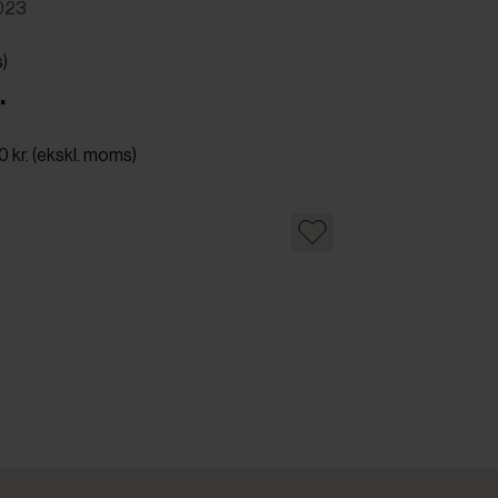
023
s)
.
00 kr. (ekskl. moms)