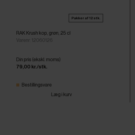
Pakker af 12 stk.
RAK Krush kop, grøn, 25 cl
Varenr: 12060126
Din pris (ekskl. moms)
79,00 kr./stk.
Bestillingsvare
Læg i kurv