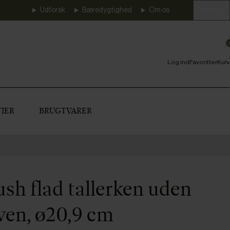
Udforsk
Bæredygtighed
Om os
Erhverv
Log ind
Favoritter
Kurv
IER
BRUGTVARER
sh flad tallerken uden
iven, ø20,9 cm