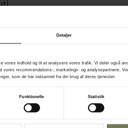
nti
essionelle,
dtryk i
Detaljer
den
igt udseende.
ør hver
ndre
asse vores indhold og til at analysere vores trafik. Vi deler også
l
ed vores recommendations-, marketings- og analysepartnere. Vo
erkenen et
ger, som de har indsamlet fra din brug af deres tjenester.
binationen af
etter, hvor
tøtter madens
Funktionelle
Statistik