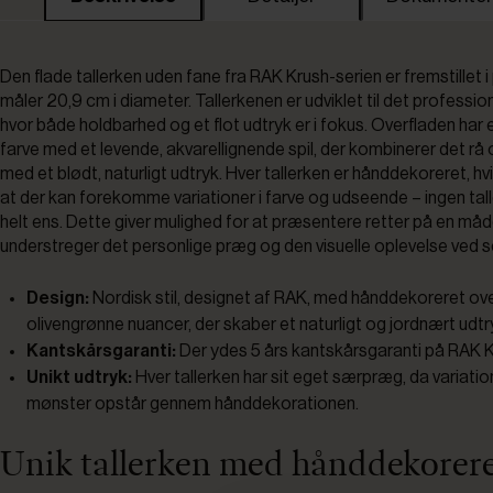
Den flade tallerken uden fane fra RAK Krush-serien er fremstillet 
måler 20,9 cm i diameter. Tallerkenen er udviklet til det professio
hvor både holdbarhed og et flot udtryk er i fokus. Overfladen har 
farve med et levende, akvarellignende spil, der kombinerer det rå 
med et blødt, naturligt udtryk. Hver tallerken er hånddekoreret, hv
at der kan forekomme variationer i farve og udseende – ingen tal
helt ens. Dette giver mulighed for at præsentere retter på en måd
understreger det personlige præg og den visuelle oplevelse ved s
Design:
Nordisk stil, designet af RAK, med hånddekoreret ov
olivengrønne nuancer, der skaber et naturligt og jordnært udtr
Kantskårsgaranti:
Der ydes 5 års kantskårsgaranti på RAK K
Unikt udtryk:
Hver tallerken har sit eget særpræg, da variation
mønster opstår gennem hånddekorationen.
Unik tallerken med hånddekorer