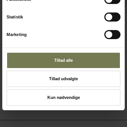
Statistik
Luups skål, sort, 600 cl, ø39 cm
Varenr: 35640701
Marketing
Din pris (ekskl. moms)
197,00 kr./stk.
Tillad alle
På lager
Læg i kurv
Tillad udvalgte
Kun nødvendige