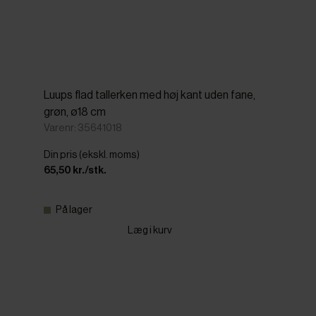
Luups flad tallerken med høj kant uden fane,
grøn, ø18 cm
Varenr: 35641018
Din pris (ekskl. moms)
65,50 kr./stk.
På lager
Læg i kurv