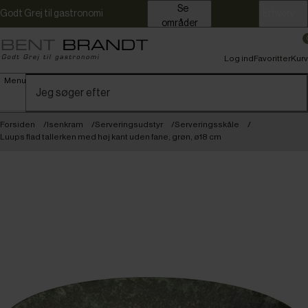
Se
Godt Grej til gastronomi
Erhverv
områder
Log ind
Favoritter
Kurv
Menu
Forsiden
Isenkram
Serveringsudstyr
Serveringsskåle
Luups flad tallerken med høj kant uden fane, grøn, ø18 cm