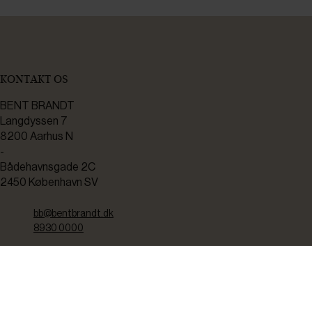
KONTAKT OS
BENT BRANDT
Langdyssen 7
8200 Aarhus N
-
Bådehavnsgade 2C
2450 København SV
bb@bentbrandt.dk
8930 0000
CVR: 37238910
TEKNISK SERVICE