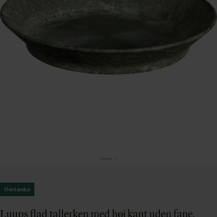
Omtanke
Luups flad tallerken med høj kant uden fane,