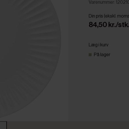
Varenummer: 12021
Din pris (ekskl. mom
84,50 kr./stk
Læg i kurv
På lager
r