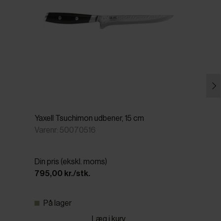
Yaxell Tsuchimon udbener, 15 cm
Varenr: 50070516
Din pris (ekskl. moms)
795,00 kr./stk.
På lager
Læg i kurv