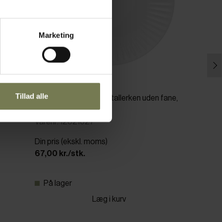
Marketing
Tillad alle
G. Benedikt Ribby flad tallerken uden fane,
ø27 cm
Varenr: 12021027
Din pris (ekskl. moms)
67,00 kr./stk.
På lager
Læg i kurv