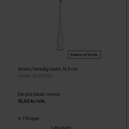
Pakker af 12 stk.
Amefa Venedig teske, 14,3 cm
Varenr: 25232101
Din pris (ekskl. moms)
15,50 kr./stk.
På lager
Læg i kurv