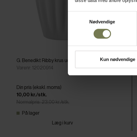
disse data med andre oplysnin
Samtykkevalg
Nødvendige
Kun nødvendige
G. Benedikt Ribby krus uden hank, 14 cl
Varenr: 12020914
Din pris (ekskl. moms)
10,00 kr./stk.
Normalpris: 23,00 kr./stk.
På lager
Læg i kurv