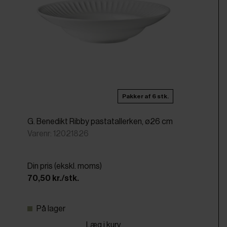
Pakker af 6 stk.
G. Benedikt Ribby pastatallerken, ø26 cm
Varenr: 12021826
Din pris (ekskl. moms)
70,50 kr./stk.
På lager
Læg i kurv