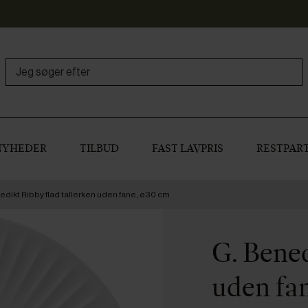
NYHEDER
TILBUD
FAST LAVPRIS
RESTPART
edikt Ribby flad tallerken uden fane, ø30 cm
G. Bened
uden fa