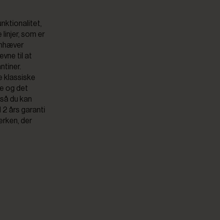
nktionalitet,
linjer, som er
emhæver
vne til at
ntiner.
e klassiske
ve og det
 så du kan
 2 års garanti
erken, der