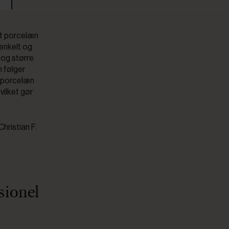
idt porcelæn
 enkelt og
r og større
m følger
e porcelæn
vilket gør
hristian F.
sionel