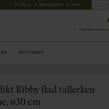
Udforsk
Bæredygtighed
Om os
Erhverv
Log ind
Favoritter
Kurv
IER
BRUGTVARER
ikt Ribby flad tallerken
ne, ø30 cm