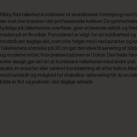
Ribby flad tallerken kombinerer et skandinavisk formsprog med fu
der matcher kravene i det professionelle køkken. De symmetriske 
tydelige på tallerkenens overflade, giver et levende udtryk og fr
maden på en fin måde. Porcelænet er valgt for sin holdbarhed og e
modstå det daglige slid, som ofte følger med i restauranter og ka
Tallerkenens størrelse på 30 cm gør den ideel til servering af båd
og moderne retter, hvor præsentationen er i fokus. Den hvide far
enkle design gør det let at kombinere tallerkenen med andre stel,
skabe en ensartet eller varieret borddækning alt efter behov. Med
mod kantskår og mulighed for stabelbar opbevaring får du en tall
både er flot og praktisk i det daglige arbejde.