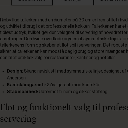
Ribby flad tallerken med en diameter på 30 cm er fremstillet i hv
og udviklet til brug i det professionelle køkken. Tallerkenen har et
tidløst udtryk, hvilket gør den velegnet til servering af hovedrette
anretninger. Den hvide overflade brydes af symmetriske linjer, so
tallerkenens form og skaber et flot spil i serveringen. Det robust
sikrer, at tallerkenen kan modstå daglig brug og store mængder, h
den til et praktisk valg for restauranter, kantiner og hoteller.
Design:
Skandinavisk stil med symmetriske linjer, designet af C
Andersen
Kantskårsgaranti:
2 års garanti mod kantskår
Stabelbarhed:
Udformet til nem og sikker stabling
Flot og funktionelt valg til profes
servering