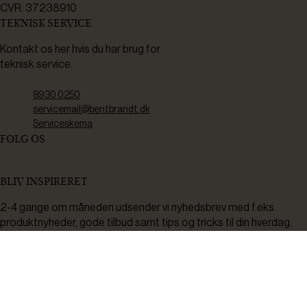
CVR: 37238910
TEKNISK SERVICE
Kontakt os her hvis du har brug for
teknisk service.
8930 0250
servicemail@bentbrandt.dk
Serviceskema
FØLG OS
BLIV INSPIRERET
2-4 gange om måneden udsender vi nyhedsbrev med f.eks.
produktnyheder, gode tilbud samt tips og tricks til din hverdag.