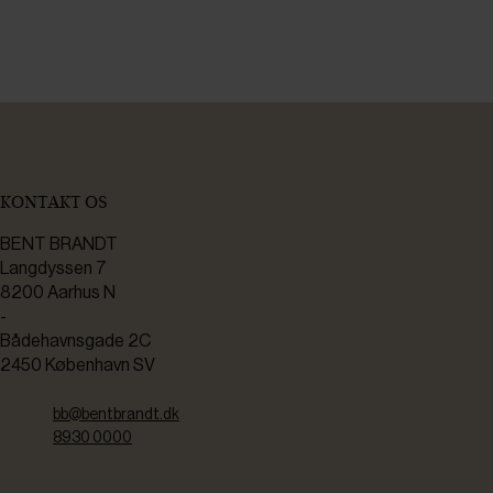
KONTAKT OS
BENT BRANDT
Langdyssen 7
8200 Aarhus N
-
Bådehavnsgade 2C
2450 København SV
bb@bentbrandt.dk
8930 0000