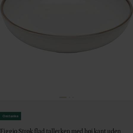
Omtanke
Figgjo Strøk flad tallerken med høj kant uden