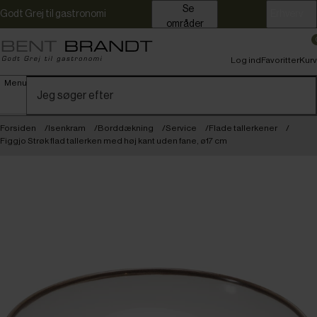
Se
Godt Grej til gastronomi
Erhverv
områder
Log ind
Favoritter
Kurv
Menu
Forsiden
Isenkram
Borddækning
Service
Flade tallerkener
Figgjo Strøk flad tallerken med høj kant uden fane, ø17 cm