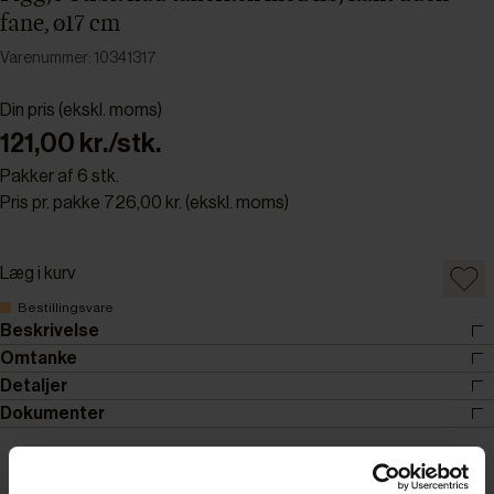
fane, ø17 cm
Varenummer: 10341317
Din pris (ekskl. moms)
121,00 kr./stk.
Pakker af 6 stk.
Pris pr. pakke 726,00 kr. (ekskl. moms)
Læg i kurv
Bestillingsvare
Beskrivelse
Omtanke
Detaljer
Dokumenter