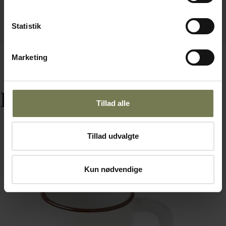
Statistik
Marketing
Relaterede varer
Tillad alle
Tillad udvalgte
Omtanke
Kun nødvendige