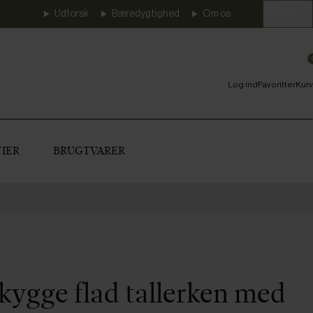
Udforsk
Bæredygtighed
Om os
Erhverv
Log ind
Favoritter
Kurv
IER
BRUGTVARER
kygge flad tallerken med