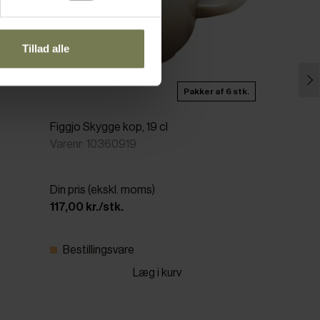
Tillad alle
Pakker af 6 stk.
Figgjo Skygge kop, 19 cl
Varenr: 10360919
Din pris (ekskl. moms)
117,00 kr./stk.
Bestillingsvare
Læg i kurv