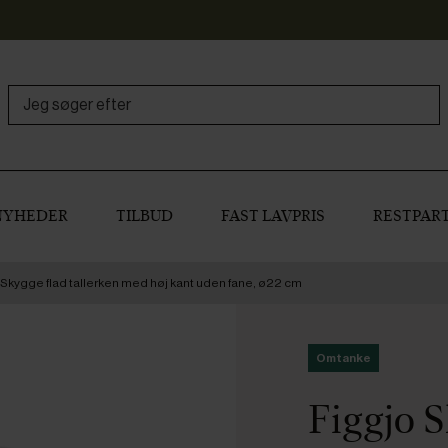
NYHEDER
TILBUD
FAST LAVPRIS
RESTPART
 Skygge flad tallerken med høj kant uden fane, ø22 cm
Omtanke
Figgjo S