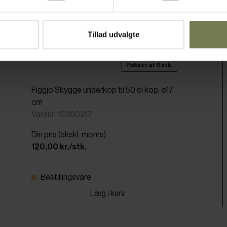
Tillad udvalgte
Pakker af 6 stk.
Figgjo Skygge underkop til 50 cl kop, ø17
cm
Varenr: 10360217
Din pris (ekskl. moms)
120,00 kr./stk.
Bestillingsvare
Læg i kurv