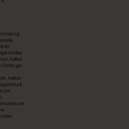
 formsprog
ionelle
på en
nger holdes
rken, hvilket
n. Dette gør
tk., hvilket
rsgaranti på
ske om
et
formation om
for
bordet.