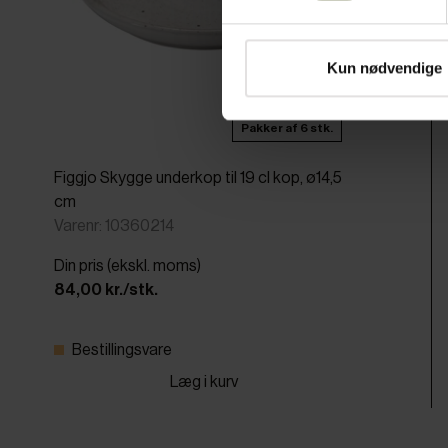
Kun nødvendige
Pakker af 6 stk.
Figgjo Skygge underkop til 19 cl kop, ø14,5
cm
Varenr: 10360214
Din pris (ekskl. moms)
84,00 kr./stk.
Bestillingsvare
Læg i kurv