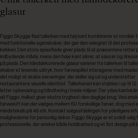
glasur
Figgjo Skygge flad tallerken med høj kant kombinerer et nordisk
med funktionelle egenskaber, der gør den velegnet til det profess
køkken. Den store spiseflade giver plads til at præsentere retter 
indbydende måde, mens den høje kant sikrer, at saucer og dressi
på plads. Den hånddekorerede glasur varierer fra tallerken til talle
skaber et levende udtryk, hvor farvespillet interagerer med made
det muligt at skabe serveringer, der skiller sig ud og understøtter
restaurantens visuelle identitet. Tallerkenen kan stables i op til 12 s
letter opbevaring og håndtering i travle miljøer. Der ydes kantskå
alt Figgjo, hvilket giver ekstra tryghed i den daglige brug. Ved øn
farveskift kan der vælges mellem 60 forskellige farver, dog med 
mindstekøb på 48 stk. Kontakt salgsafdelingen for yderligere in
mulighederne for personlig dekor. Figgjo Skygge er et solidt valg 
professionelle, der ønsker både holdbarhed og et flot design på 