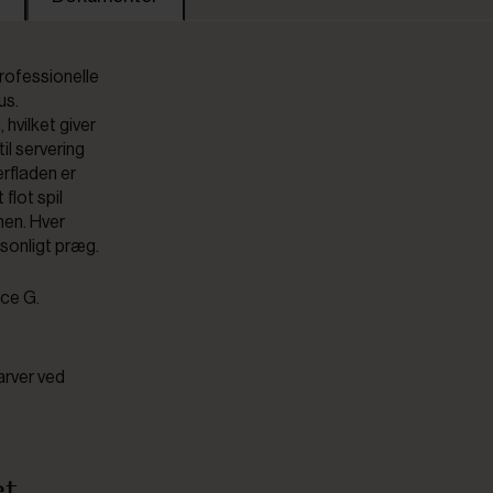
professionelle
us.
 hvilket giver
il servering
erfladen er
flot spil
nen. Hver
rsonligt præg.
ce G.
arver ved
et