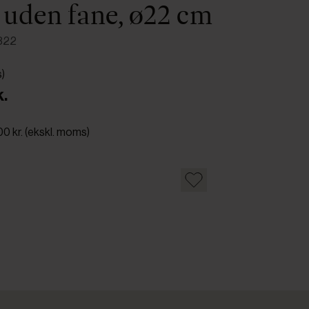
 uden fane, ø22 cm
322
s)
k.
00 kr. (ekskl. moms)