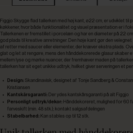
Figgjo Skygge flad tallerken med høj kant, ø22 cm, er udviklet til 
køkkener, hvor både funktionalitet og visuel præsentation er i fok
Tallerkenen er fremstillet i porcelæn og har en diameter på 22 cm,
god plads til kreative anretninger. Den høje kant gør den velegnet t
af retter med saucer eller elementer, der kræver ekstra plads. Ov
glat og let at rengøre, mens den hånddekorerede glasur skaber et 
mellem lyse og mørke nuancer, der fremhæver maden på tallerke
tallerken har sit eget unikke udtryk, hvilket giver serveringen et pe
Design:
Skandinavisk, designet af Tonje Sandberg & Constan
Kristiansen
Kantskårsgaranti:
Der ydes kantskårsgaranti på alt Figgjo
Personligt udtryk/dekor:
Hånddekoreret, mulighed for 60 f
farveskift (min. 48 stk.); kontakt salgsafdelingen
Stabelbarhed:
Kan stables op til 12 stk.
Unik tallerken med hånddekorer