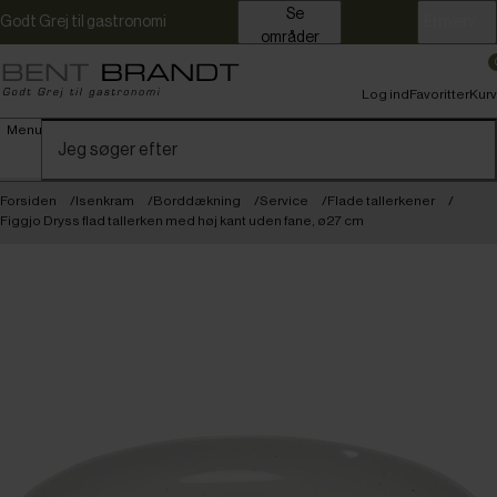
Se
Godt Grej til gastronomi
Erhverv
områder
Log ind
Favoritter
Kurv
Menu
Forsiden
Isenkram
Borddækning
Service
Flade tallerkener
Figgjo Dryss flad tallerken med høj kant uden fane, ø27 cm