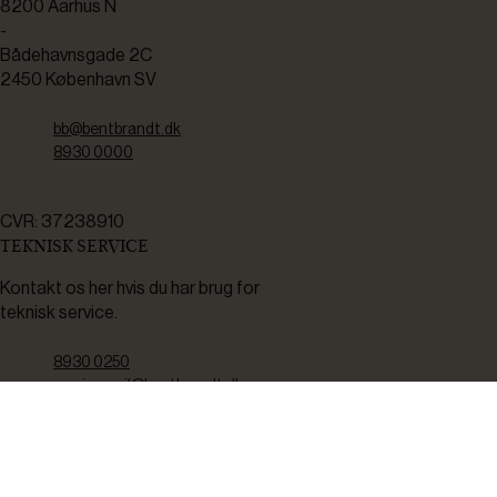
8200 Aarhus N
-
Bådehavnsgade 2C
2450 København SV
bb@bentbrandt.dk
8930 0000
CVR: 37238910
TEKNISK SERVICE
Kontakt os her hvis du har brug for
teknisk service.
8930 0250
servicemail@bentbrandt.dk
Serviceskema
FØLG OS