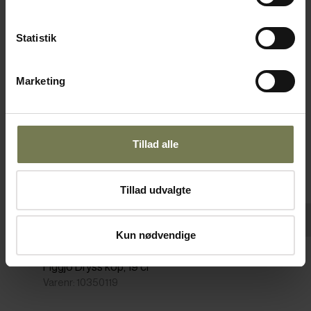
Omtanke
Statistik
Marketing
Tillad alle
Tillad udvalgte
Kun nødvendige
Pakker af 6 stk.
Figgjo Dryss kop, 19 cl
Varenr: 10350119