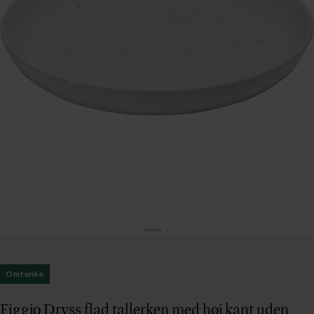
Omtanke
Figgjo Dryss flad tallerken med høj kant uden