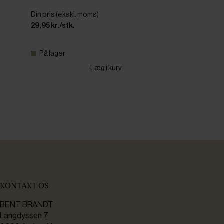
Din pris (ekskl. moms)
29,95 kr./stk.
På lager
Læg i kurv
KONTAKT OS
BENT BRANDT
Langdyssen 7