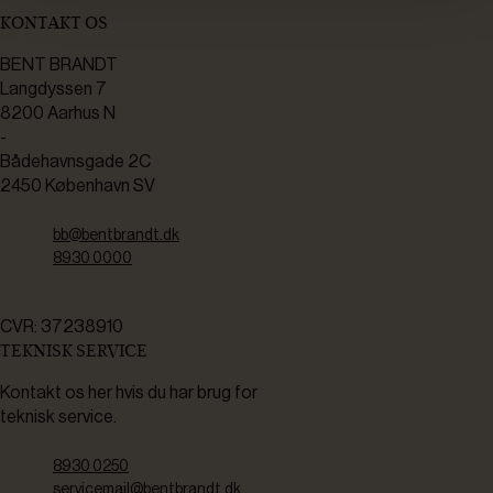
KONTAKT OS
BENT BRANDT
Langdyssen 7
8200 Aarhus N
-
Bådehavnsgade 2C
2450 København SV
bb@bentbrandt.dk
8930 0000
CVR: 37238910
TEKNISK SERVICE
Kontakt os her hvis du har brug for
teknisk service.
8930 0250
servicemail@bentbrandt.dk