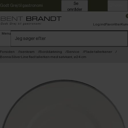
Se
Godt Grej til gastronomi
Erhverv
områder
Log ind
Favoritter
Kurv
Menu
Forsiden
Isenkram
Borddækning
Service
Flade tallerkener
Bonna Silver Line flad tallerken med sølvkant, ø24 cm