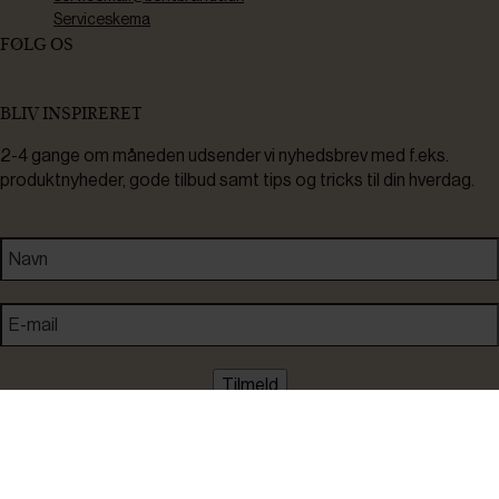
Serviceskema
FØLG OS
BLIV INSPIRERET
2-4 gange om måneden udsender vi nyhedsbrev med f.eks.
produktnyheder, gode tilbud samt tips og tricks til din hverdag.
Tilmeld
Ved tilmelding accepterer du at modtage nyheder, inspiration,
informationer og tilbud på varer inden for vores sortiment på e-
mail. Samtidig accepterer du persondatapolitikken. Du kan altid