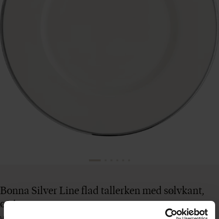
Bonna Silver Line flad tallerken med sølvkant,
ø24 cm