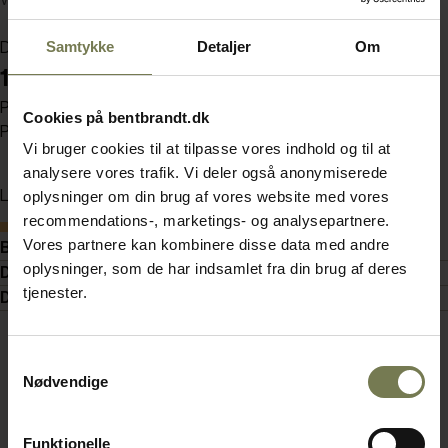
Varenummer: 12441062
Samtykke
Detaljer
Om
Din pris (ekskl. moms)
142,00 kr./stk.
Pakker af 6 stk.
Cookies på bentbrandt.dk
Pris pr. pakke 852,00 kr. (ekskl. moms)
Vi bruger cookies til at tilpasse vores indhold og til at
analysere vores trafik. Vi deler også anonymiserede
Læg i kurv
oplysninger om din brug af vores website med vores
recommendations-, marketings- og analysepartnere.
Bestillingsvare
Vores partnere kan kombinere disse data med andre
Beskrivelse
oplysninger, som de har indsamlet fra din brug af deres
Detaljer
tjenester.
Dokumenter
Samtykkevalg
Nødvendige
Funktionelle