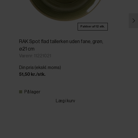
Pakker af 12 stk.
RAK Spot flad tallerken uden fane, grøn,
ø21 cm
Varenr: 11221021
Din pris (ekskl. moms)
51,50 kr./stk.
På lager
Læg i kurv