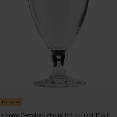
Fast lavpris
Arcoroc Cervoise ølglas på fod, 25/32 cl, H16,6