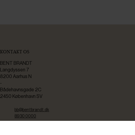
KONTAKT OS
BENT BRANDT
Langdyssen 7
8200 Aarhus N
-
Bådehavnsgade 2C
2450 København SV
bb@bentbrandt.dk
8930 0000
CVR: 37238910