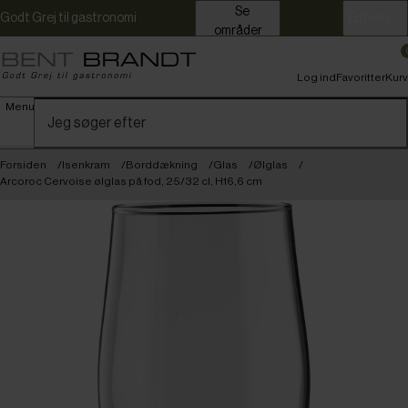
Se
Godt Grej til gastronomi
Erhverv
områder
Log ind
Favoritter
Kurv
Menu
Forsiden
Isenkram
Borddækning
Glas
Ølglas
Arcoroc Cervoise ølglas på fod, 25/32 cl, H16,6 cm