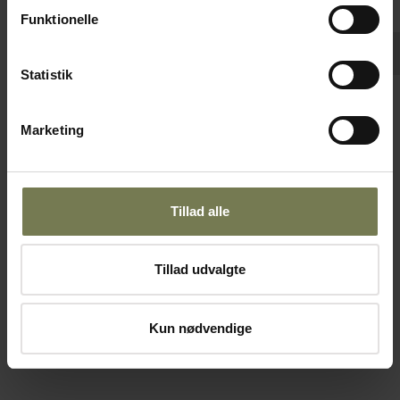
Funktionelle
Pakker af 6 stk.
Statistik
Arcoroc Cervoise ølglas på fod, 40/50 cl,
Marketing
H19,2 cm
Varenr: 20351265
Din pris (ekskl. moms)
20,95 kr./stk.
Tillad alle
På lager
Tillad udvalgte
Læg i kurv
Kun nødvendige